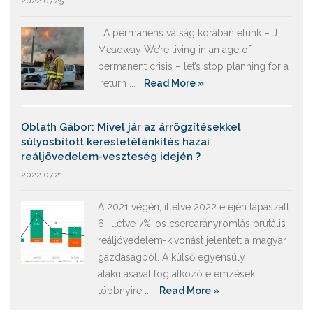
2022.07.25.
A permanens válság korában élünk – J.
Meadway We’re living in an age of
permanent crisis – let’s stop planning for a
‘return ...
Read More »
Oblath Gábor: Mivel jár az árrögzítésekkel
súlyosbított keresletélénkítés hazai
reáljövedelem-veszteség idején ?
2022.07.21.
A 2021 végén, illetve 2022 elején tapaszalt
6, illetve 7%-os cserearányromlás brutális
reáljövedelem-kivonást jelentett a magyar
gazdaságból. A külső egyensúly
alakulásával foglalkozó elemzések
többnyire ...
Read More »