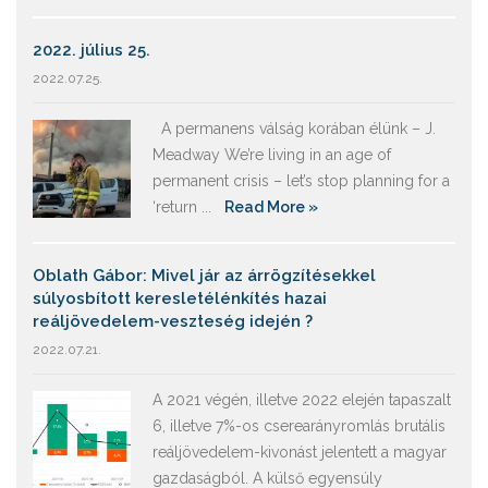
2022. július 25.
2022.07.25.
A permanens válság korában élünk – J.
Meadway We’re living in an age of
permanent crisis – let’s stop planning for a
‘return ...
Read More »
Oblath Gábor: Mivel jár az árrögzítésekkel
súlyosbított keresletélénkítés hazai
reáljövedelem-veszteség idején ?
2022.07.21.
A 2021 végén, illetve 2022 elején tapaszalt
6, illetve 7%-os cserearányromlás brutális
reáljövedelem-kivonást jelentett a magyar
gazdaságból. A külső egyensúly