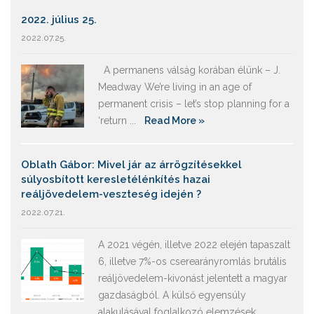
2022. július 25.
2022.07.25.
A permanens válság korában élünk – J.
Meadway We’re living in an age of
permanent crisis – let’s stop planning for a
‘return ...
Read More »
Oblath Gábor: Mivel jár az árrögzítésekkel
súlyosbított keresletélénkítés hazai
reáljövedelem-veszteség idején ?
2022.07.21.
A 2021 végén, illetve 2022 elején tapaszalt
6, illetve 7%-os cserearányromlás brutális
reáljövedelem-kivonást jelentett a magyar
gazdaságból. A külső egyensúly
alakulásával foglalkozó elemzések