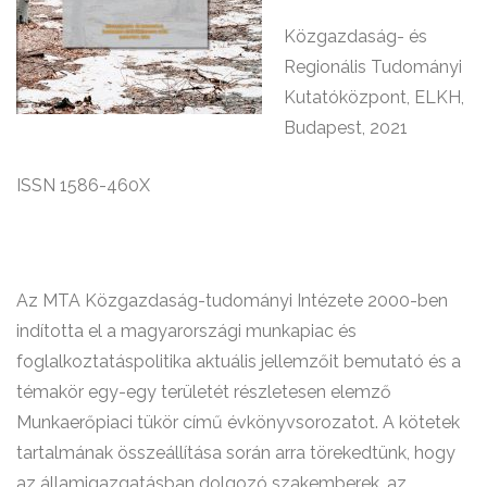
Közgazdaság- és
Regionális Tudományi
Kutatóközpont, ELKH,
Budapest, 2021
ISSN 1586-460X
Az MTA Közgazdaság-tudományi Intézete 2000-ben
indította el a magyarországi munkapiac és
foglalkoztatáspolitika aktuális jellemzőit bemutató és a
témakör egy-egy területét részletesen elemző
Munkaerőpiaci tükör című évkönyvsorozatot. A kötetek
tartalmának összeállítása során arra törekedtünk, hogy
az államigazgatásban dolgozó szakemberek, az