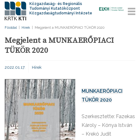
Közgazdaság- és Regionális
Tudományi Kutatóközpont
Közgazdaságtudományi Intézete
Főoldal
|
Hírek
|
Megjelent a MUNKAERŐPIACI TÜKÖR 2020
Megjelent a MUNKAERŐPIACI
TÜKÖR 2020
2022.01.17.
Hírek
MUNKAERŐPIACI
TÜKÖR 2020
Szerkesztette: Fazekas
Károly – Kónya István
– Krekó Judit