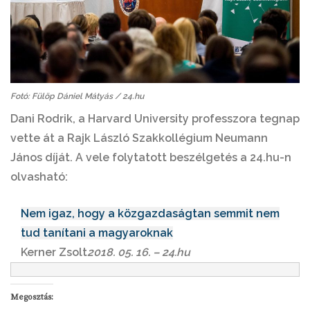
Fotó: Fülöp Dániel Mátyás / 24.hu
Dani Rodrik,
a Harvard University professzora tegnap
vette át a Rajk László Szakkollégium Neumann
János díját. A vele folytatott beszélgetés a 24.hu-n
olvasható:
Nem igaz, hogy a közgazdaságtan semmit nem
tud tanítani a magyaroknak
Kerner Zsolt
2018. 05. 16. – 24.hu
Megosztás: