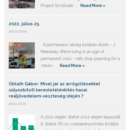
Project Syndicate ...
Read More »
2022. július 25.
2022.07.25.
A permanens válság korában élünk – J.
Meadway We’re living in an age of
permanent crisis – let’s stop planning for a
‘return ...
Read More »
Oblath Gábor: Mivel jár az árrögzítésekkel
súlyosbított keresletélénkítés hazai
reáljövedelem-veszteség idején ?
2022.07.21.
A 2021 végén, illetve 2022 elején tapaszalt
6, illetve 7%-os cserearányromlás brutális