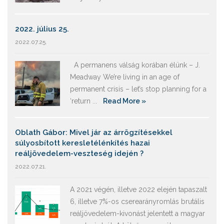
2022. július 25.
2022.07.25.
A permanens válság korában élünk – J.
Meadway We’re living in an age of
permanent crisis – let’s stop planning for a
‘return ...
Read More »
Oblath Gábor: Mivel jár az árrögzítésekkel
súlyosbított keresletélénkítés hazai
reáljövedelem-veszteség idején ?
2022.07.21.
A 2021 végén, illetve 2022 elején tapaszalt
6, illetve 7%-os cserearányromlás brutális
reáljövedelem-kivonást jelentett a magyar