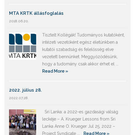
MTA KRTK állásfoglalás
2018.06.20.
Tisztelt Kollégák! Tudományos kutatóként,
intézeti vezetőként egész életünkben a
kutatói szabadság és felelősség elve
vezetett bennünket. Meggyőződésünk,
hogy a tudomány csak akkor érhet el ...
Read More »
2022. július 28.
2022.07.28.
Srí Lanka: a 2022-es gazdasági válság
leckéje – A. Krueger Lessons from Sri
Lanka Anne O. Krueger Jul 25, 2022 –
Project Syndicate ...
Read More »