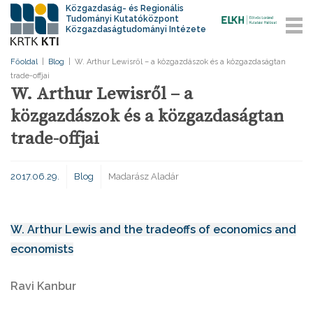
Közgazdaság- és Regionális
Tudományi Kutatóközpont
Közgazdaságtudományi Intézete
Főoldal
|
Blog
|
W. Arthur Lewisről – a közgazdászok és a közgazdaságtan
trade-offjai
W. Arthur Lewisről – a
közgazdászok és a közgazdaságtan
trade-offjai
2017.06.29.
Blog
Madarász Aladár
W. Arthur Lewis and the tradeoffs of economics and
economists
Ravi Kanbur