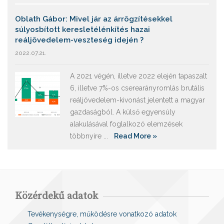
Oblath Gábor: Mivel jár az árrögzítésekkel
súlyosbított keresletélénkítés hazai
reáljövedelem-veszteség idején ?
2022.07.21.
A 2021 végén, illetve 2022 elején tapaszalt
6, illetve 7%-os cserearányromlás brutális
reáljövedelem-kivonást jelentett a magyar
gazdaságból. A külső egyensúly
alakulásával foglalkozó elemzések
többnyire ...
Read More »
Közérdekű adatok
Tevékenységre, működésre vonatkozó adatok