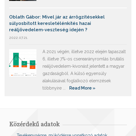
Oblath Gábor: Mivel jár az árrögzítésekkel
súlyosbított keresletélénkítés hazai
reáljövedelem-veszteség idején ?
2022.07.21.
A 2021 végén, illetve 2022 elején tapaszalt
6, illetve 7%-os cserearányromlás brutális
reáljövedelem-kivonást jelentett a magyar
gazdaságból. A külső egyensúly
alakulásával foglalkozó elemzések
többnyire ...
Read More »
Közérdekű adatok
Tevékenységre, működésre vonatkozó adatok