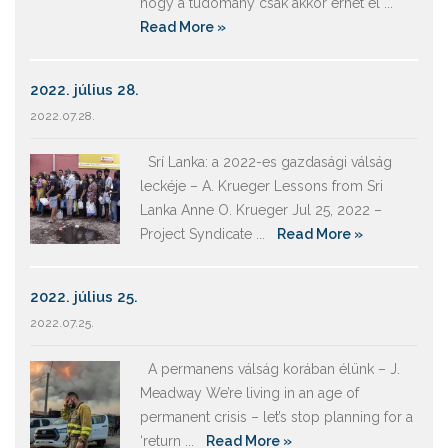
hogy a tudomány csak akkor érhet el ...
Read More »
2022. július 28.
2022.07.28.
Srí Lanka: a 2022-es gazdasági válság
leckéje – A. Krueger Lessons from Sri
Lanka Anne O. Krueger Jul 25, 2022 –
Project Syndicate ...
Read More »
2022. július 25.
2022.07.25.
A permanens válság korában élünk – J.
Meadway We’re living in an age of
permanent crisis – let’s stop planning for a
‘return ...
Read More »