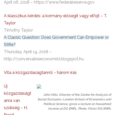
April 06, 2018 – https://www.federalreserve.gov
A klasszikus kérdés: a kormány elősegít vagy elfojt – T.
Taylor
Timothy Taylor
A Classic Question: Does Government Can Empower or
Stifle?
Thursday, April 19, 2018 –
http://conversableeconomist.blogspot.hu
Vita a közgazdaságtanról – három írás
Új
közgazdaságt
John Hills, Director of the Centre for Analysis of
Social Exclusion, London School of Economics and
anra van
Political Science, gives a lecture on household
szükség – H.
income at DG EMPL. Photo: Flickr/DG EMPL
Reed