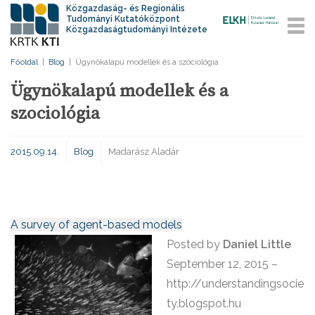
Közgazdaság- és Regionális
Tudományi Kutatóközpont
Közgazdaságtudományi Intézete
Főoldal
|
Blog
|
Ügynökalapú modellek és a szociológia
Ügynökalapú modellek és a
szociológia
2015.09.14.
Blog
Madarász Aladár
A survey of agent-based models
Posted by
Daniel Little
September 12, 2015 –
http://understandingsocie
ty.blogspot.hu