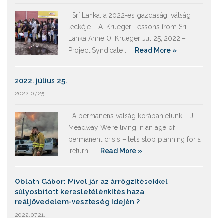
Srí Lanka: a 2022-es gazdasági válság
leckéje – A. Krueger Lessons from Sri
Lanka Anne O. Krueger Jul 25, 2022 –
Project Syndicate ...
Read More »
2022. július 25.
2022.07.25.
A permanens válság korában élünk – J.
Meadway We’re living in an age of
permanent crisis – let’s stop planning for a
‘return ...
Read More »
Oblath Gábor: Mivel jár az árrögzítésekkel
súlyosbított keresletélénkítés hazai
reáljövedelem-veszteség idején ?
2022.07.21.