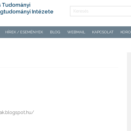
s Tudományi
gtudományi Intézete
HÍREK / ESEMÉNYEK
BLOG
WEBMAIL
KAPCSOLAT
KORO
ak.blogspot.hu/