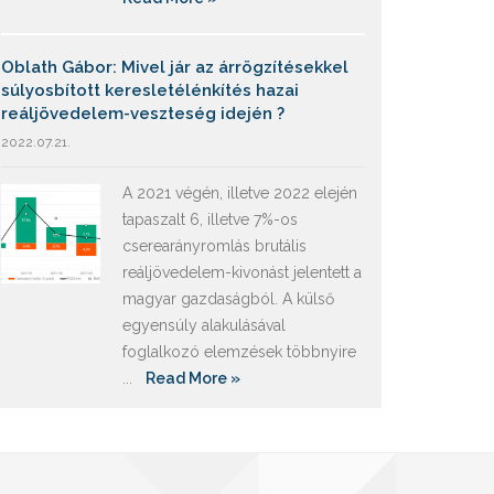
Oblath Gábor: Mivel jár az árrögzítésekkel
súlyosbított keresletélénkítés hazai
reáljövedelem-veszteség idején ?
2022.07.21.
A 2021 végén, illetve 2022 elején
tapaszalt 6, illetve 7%-os
cserearányromlás brutális
reáljövedelem-kivonást jelentett a
magyar gazdaságból. A külső
egyensúly alakulásával
foglalkozó elemzések többnyire
...
Read More »