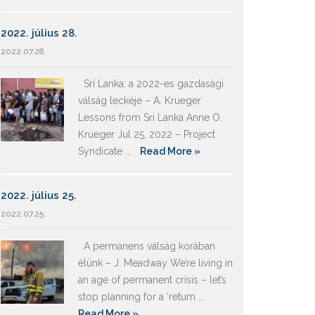
2022. július 28.
2022.07.28.
Srí Lanka: a 2022-es gazdasági
válság leckéje – A. Krueger
Lessons from Sri Lanka Anne O.
Krueger Jul 25, 2022 – Project
Syndicate ...
Read More »
2022. július 25.
2022.07.25.
A permanens válság korában
élünk – J. Meadway We’re living in
an age of permanent crisis – let’s
stop planning for a ‘return ...
Read More »