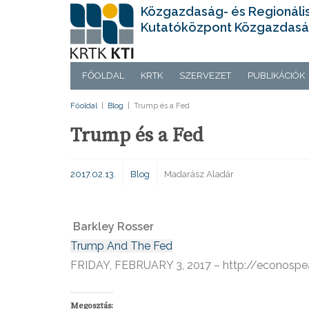
Közgazdaság- és Regionáli
Kutatóközpont Közgazdasá
FŐOLDAL
KRTK
SZERVEZET
PUBLIKÁCIÓK
Főoldal
|
Blog
|
Trump és a Fed
Trump és a Fed
2017.02.13.
Blog
Madarász Aladár
Barkley Rosser
Trump And The Fed
FRIDAY, FEBRUARY 3, 2017 – http://econospe
Megosztás: