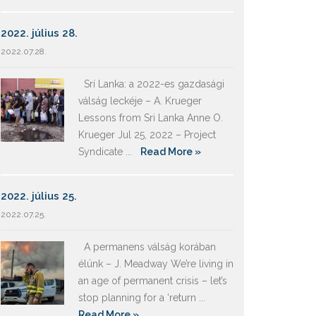
2022. július 28.
2022.07.28.
Srí Lanka: a 2022-es gazdasági
válság leckéje – A. Krueger
Lessons from Sri Lanka Anne O.
Krueger Jul 25, 2022 – Project
Syndicate ...
Read More »
2022. július 25.
2022.07.25.
A permanens válság korában
élünk – J. Meadway We’re living in
an age of permanent crisis – let’s
stop planning for a ‘return ...
Read More »