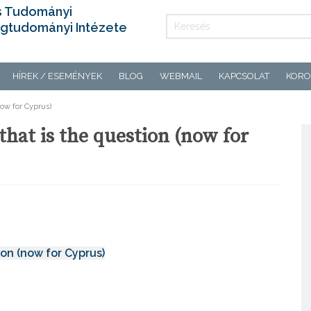
s Tudományi
gtudományi Intézete
HÍREK / ESEMÉNYEK
BLOG
WEBMAIL
KAPCSOLAT
KORO
(now for Cyprus)
: that is the question (now for
tion (now for Cyprus)