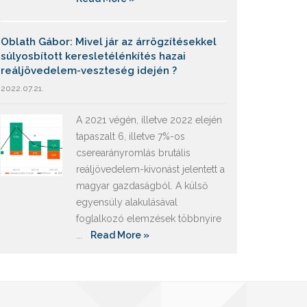
Oblath Gábor: Mivel jár az árrögzítésekkel
súlyosbított keresletélénkítés hazai
reáljövedelem-veszteség idején ?
2022.07.21.
A 2021 végén, illetve 2022 elején
tapaszalt 6, illetve 7%-os
cserearányromlás brutális
reáljövedelem-kivonást jelentett a
magyar gazdaságból. A külső
egyensúly alakulásával
foglalkozó elemzések többnyire
...
Read More »