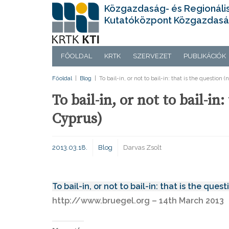
Közgazdaság- és Regionáli
Kutatóközpont Közgazdasá
FŐOLDAL
KRTK
SZERVEZET
PUBLIKÁCIÓK
Főoldal
|
Blog
|
To bail-in, or not to bail-in: that is the question 
To bail-in, or not to bail-in
Cyprus)
2013.03.18.
Blog
Darvas Zsolt
To bail-in, or not to bail-in: that is the ques
http://www.bruegel.org – 14th March 2013