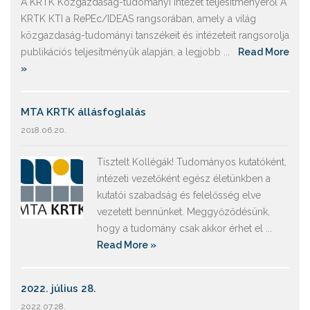
A KRTK Közgazdaság-tudományi Intézet teljesítményéről A
KRTK KTI a RePEc/IDEAS rangsorában, amely a világ
közgazdaság-tudományi tanszékeit és intézeteit rangsorolja
publikációs teljesítményük alapján, a legjobb ...
Read More
»
MTA KRTK állásfoglalás
2018.06.20.
Tisztelt Kollégák! Tudományos kutatóként,
intézeti vezetőként egész életünkben a
kutatói szabadság és felelősség elve
vezetett bennünket. Meggyőződésünk,
hogy a tudomány csak akkor érhet el ...
Read More »
2022. július 28.
2022.07.28.