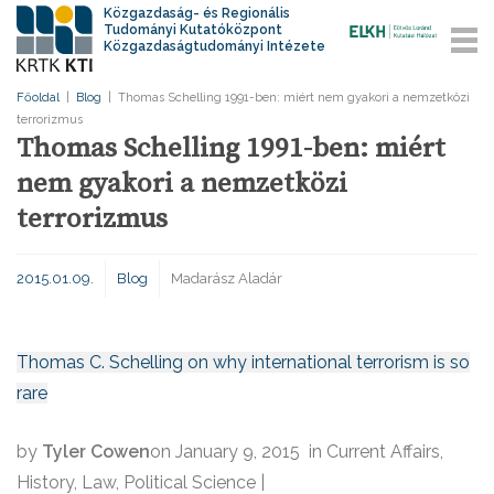
Közgazdaság- és Regionális
Tudományi Kutatóközpont
Közgazdaságtudományi Intézete
Főoldal
|
Blog
|
Thomas Schelling 1991-ben: miért nem gyakori a nemzetközi
terrorizmus
Thomas Schelling 1991-ben: miért
nem gyakori a nemzetközi
terrorizmus
2015.01.09.
Blog
Madarász Aladár
Thomas C. Schelling on why international terrorism is so
rare
by
Tyler Cowen
on January 9, 2015 in Current Affairs,
History, Law, Political Science |