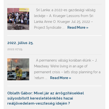
Srí Lanka: a 2022-es gazdasági válság
leckéje – A. Krueger Lessons from Sri
Lanka Anne O. Krueger Jul 25, 2022 –
Project Syndicate ...
Read More »
2022. július 25.
2022.07.25.
A permanens válság korában élünk – J.
Meadway We’re living in an age of
permanent crisis – let’s stop planning for a
‘return ...
Read More »
Oblath Gábor: Mivel jár az árrögzítésekkel
súlyosbított keresletélénkítés hazai
reáljövedelem-veszteség idején ?