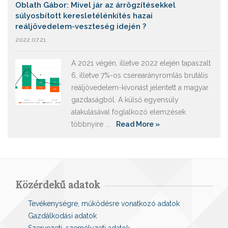
Oblath Gábor: Mivel jár az árrögzítésekkel
súlyosbított keresletélénkítés hazai
reáljövedelem-veszteség idején ?
2022.07.21.
A 2021 végén, illetve 2022 elején tapaszalt
6, illetve 7%-os cserearányromlás brutális
reáljövedelem-kivonást jelentett a magyar
gazdaságból. A külső egyensúly
alakulásával foglalkozó elemzések
többnyire ...
Read More »
Közérdekű adatok
Tevékenységre, működésre vonatkozó adatok
Gazdálkodási adatok