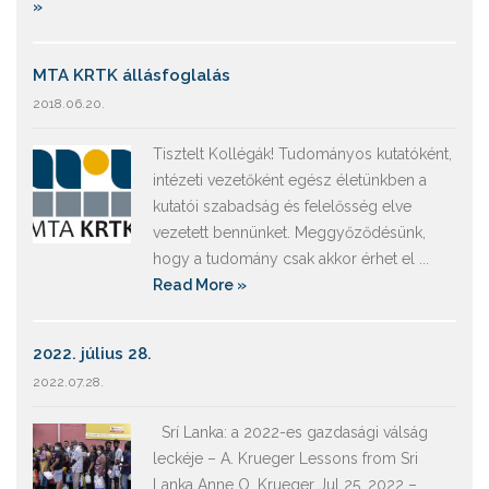
»
MTA KRTK állásfoglalás
2018.06.20.
Tisztelt Kollégák! Tudományos kutatóként,
intézeti vezetőként egész életünkben a
kutatói szabadság és felelősség elve
vezetett bennünket. Meggyőződésünk,
hogy a tudomány csak akkor érhet el ...
Read More »
2022. július 28.
2022.07.28.
Srí Lanka: a 2022-es gazdasági válság
leckéje – A. Krueger Lessons from Sri
Lanka Anne O. Krueger Jul 25, 2022 –