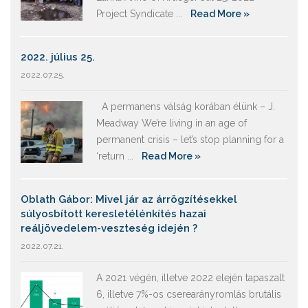
Project Syndicate ...
Read More »
2022. július 25.
2022.07.25.
A permanens válság korában élünk – J.
Meadway We’re living in an age of
permanent crisis – let’s stop planning for a
‘return ...
Read More »
Oblath Gábor: Mivel jár az árrögzítésekkel
súlyosbított keresletélénkítés hazai
reáljövedelem-veszteség idején ?
2022.07.21.
A 2021 végén, illetve 2022 elején tapaszalt
6, illetve 7%-os cserearányromlás brutális