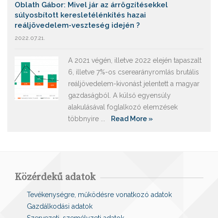
Oblath Gábor: Mivel jár az árrögzítésekkel
súlyosbított keresletélénkítés hazai
reáljövedelem-veszteség idején ?
2022.07.21.
A 2021 végén, illetve 2022 elején tapaszalt
6, illetve 7%-os cserearányromlás brutális
reáljövedelem-kivonást jelentett a magyar
gazdaságból. A külső egyensúly
alakulásával foglalkozó elemzések
többnyire ...
Read More »
Közérdekű adatok
Tevékenységre, működésre vonatkozó adatok
Gazdálkodási adatok