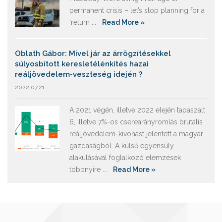
permanent crisis – let’s stop planning for a
‘return ...
Read More »
Oblath Gábor: Mivel jár az árrögzítésekkel
súlyosbított keresletélénkítés hazai
reáljövedelem-veszteség idején ?
2022.07.21.
A 2021 végén, illetve 2022 elején tapaszalt
6, illetve 7%-os cserearányromlás brutális
reáljövedelem-kivonást jelentett a magyar
gazdaságból. A külső egyensúly
alakulásával foglalkozó elemzések
többnyire ...
Read More »