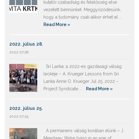
kutatói szabadság és felelősség elve
vezetett bennünket. Meggyőződésünk,
hogy a tudomány csak akkor érhet el ...
Read More »
2022. július 28.
2022.07.28.
Srí Lanka: a 2022-es gazdasági válság
leckéje – A. Krueger Lessons from Sri
Lanka Anne O. Krueger Jul 25, 2022 –
Project Syndicate ...
Read More »
2022. július 25.
2022.07.25.
A permanens válság korában élünk – J.
Meadway We’re living in an age of