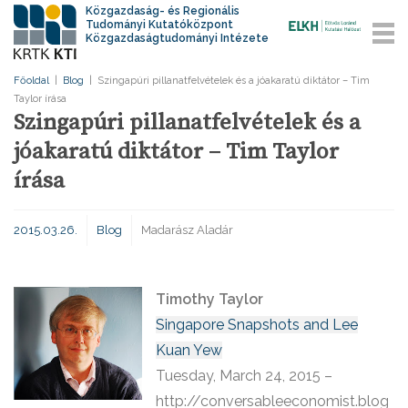
Közgazdaság- és Regionális
Tudományi Kutatóközpont
Közgazdaságtudományi Intézete
Főoldal
|
Blog
|
Szingapúri pillanatfelvételek és a jóakaratú diktátor – Tim
Taylor írása
Szingapúri pillanatfelvételek és a
jóakaratú diktátor – Tim Taylor
írása
2015.03.26.
Blog
Madarász Aladár
Timothy Taylor
Singapore Snapshots and Lee
Kuan Yew
Tuesday, March 24, 2015 –
http://conversableeconomist.blog