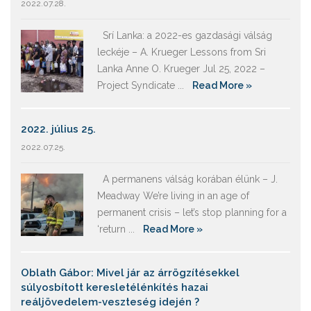
2022.07.28.
Srí Lanka: a 2022-es gazdasági válság
leckéje – A. Krueger Lessons from Sri
Lanka Anne O. Krueger Jul 25, 2022 –
Project Syndicate ...
Read More »
2022. július 25.
2022.07.25.
A permanens válság korában élünk – J.
Meadway We’re living in an age of
permanent crisis – let’s stop planning for a
‘return ...
Read More »
Oblath Gábor: Mivel jár az árrögzítésekkel
súlyosbított keresletélénkítés hazai
reáljövedelem-veszteség idején ?