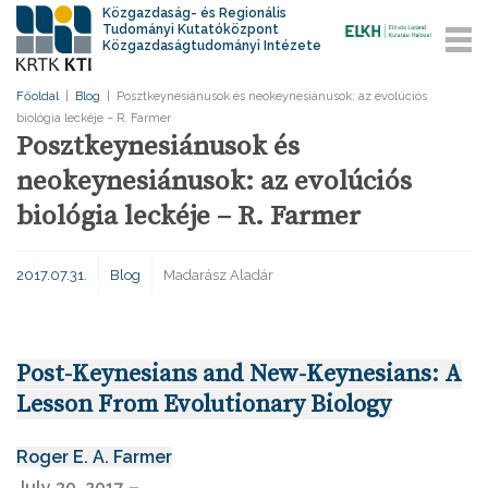
Közgazdaság- és Regionális
Tudományi Kutatóközpont
Közgazdaságtudományi Intézete
Főoldal
|
Blog
|
Posztkeynesiánusok és neokeynesiánusok: az evolúciós
biológia leckéje – R. Farmer
Posztkeynesiánusok és
neokeynesiánusok: az evolúciós
biológia leckéje – R. Farmer
2017.07.31.
Blog
Madarász Aladár
Post-Keynesians and New-Keynesians: A
Lesson From Evolutionary Biology
Roger E. A. Farmer
July 30, 2017 –