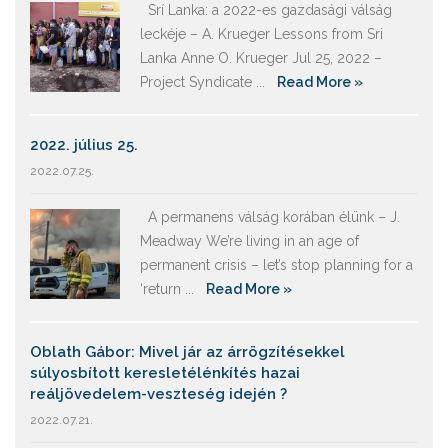
Srí Lanka: a 2022-es gazdasági válság
leckéje – A. Krueger Lessons from Sri
Lanka Anne O. Krueger Jul 25, 2022 –
Project Syndicate ...
Read More »
2022. július 25.
2022.07.25.
A permanens válság korában élünk – J.
Meadway We’re living in an age of
permanent crisis – let’s stop planning for a
‘return ...
Read More »
Oblath Gábor: Mivel jár az árrögzítésekkel
súlyosbított keresletélénkítés hazai
reáljövedelem-veszteség idején ?
2022.07.21.