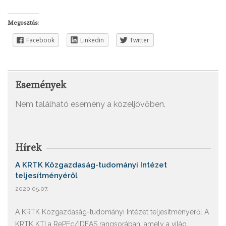
Megosztás:
Facebook
Linkedin
Twitter
Események
Nem található esemény a közeljövőben.
Hírek
A KRTK Közgazdaság-tudományi Intézet
teljesítményéről
2020.05.07.
A KRTK Közgazdaság-tudományi Intézet teljesítményéről A
KRTK KTI a RePEc/IDEAS rangsorában, amely a világ