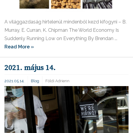
A világgazdaság hirtelenül mindenből kezd kifogyni – B.
Murray, E. Curran, K. Chipman The World Economy Is
Suddenly Running Low on Everything By Brendan ...
Read More »
2021. május 14.
2021.05.14.
Blog
Földi Adrienn