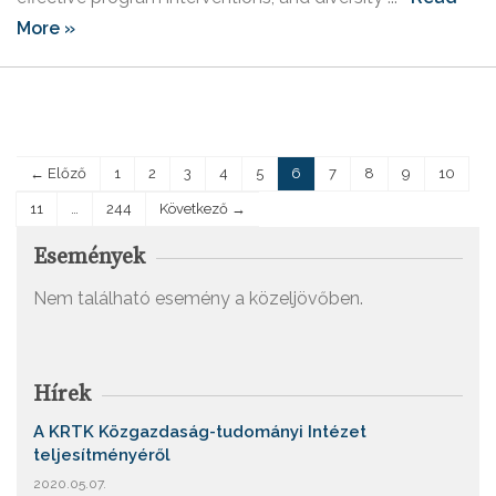
More »
← Előző
1
2
3
4
5
6
7
8
9
10
11
…
244
Következő →
Események
Nem található esemény a közeljövőben.
Hírek
A KRTK Közgazdaság-tudományi Intézet
teljesítményéről
2020.05.07.