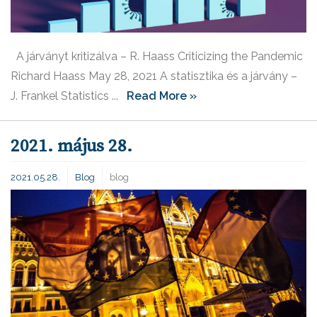
A járványt kritizálva – R. Haass Criticizing the Pandemic
Richard Haass May 28, 2021 A statisztika és a járvány –
J. Frankel Statistics ...
Read More »
2021. május 28.
2021.05.28.
Blog
blog