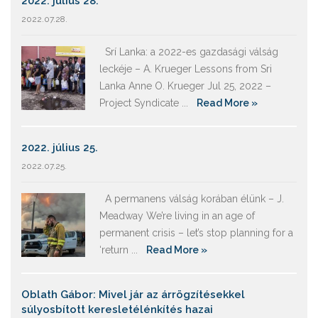
2022. július 28.
2022.07.28.
Srí Lanka: a 2022-es gazdasági válság
leckéje – A. Krueger Lessons from Sri
Lanka Anne O. Krueger Jul 25, 2022 –
Project Syndicate ...
Read More »
2022. július 25.
2022.07.25.
A permanens válság korában élünk – J.
Meadway We’re living in an age of
permanent crisis – let’s stop planning for a
‘return ...
Read More »
Oblath Gábor: Mivel jár az árrögzítésekkel
súlyosbított keresletélénkítés hazai