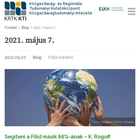
Közgazdaság- és Regionális
Tudományi Kutatóközpont
Közgazdaságtudományi Intézete
Főoldal
|
Blog
|
2021. május 7.
2021. május 7.
2021.05.07.
Blog
Földi Adrienn
Tetra Images/Getty Images
Segíteni a Föld másik 66%-ának – K. Rogoff