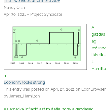
The Two Sides of Chinese GDP
Nancy Qian
Apr 30, 2021 – Project Syndicate
A
gazdas
ág
erősnek
látszik –
J.
Hamilto
n
Economy looks strong
This entry was posted on April 29, 2021 on EconBrowser
by James_Hamilton.
Az amerikai infláció azt mutatja, hogy a gazdaság