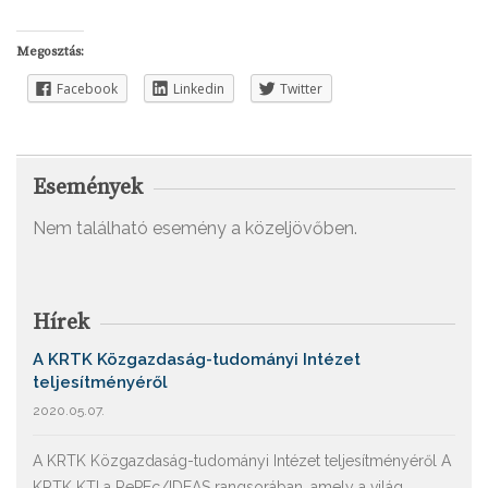
Megosztás:
Facebook
Linkedin
Twitter
Események
Nem található esemény a közeljövőben.
Hírek
A KRTK Közgazdaság-tudományi Intézet
teljesítményéről
2020.05.07.
A KRTK Közgazdaság-tudományi Intézet teljesítményéről A
KRTK KTI a RePEc/IDEAS rangsorában, amely a világ