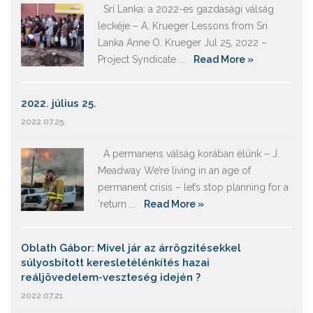
Srí Lanka: a 2022-es gazdasági válság
leckéje – A. Krueger Lessons from Sri
Lanka Anne O. Krueger Jul 25, 2022 –
Project Syndicate ...
Read More »
2022. július 25.
2022.07.25.
A permanens válság korában élünk – J.
Meadway We’re living in an age of
permanent crisis – let’s stop planning for a
‘return ...
Read More »
Oblath Gábor: Mivel jár az árrögzítésekkel
súlyosbított keresletélénkítés hazai
reáljövedelem-veszteség idején ?
2022.07.21.