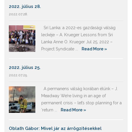
2022. július 28.
2022.07.28.
Srí Lanka: a 2022-es gazdasági válság
leckéje – A. Krueger Lessons from Sri
Lanka Anne O. Krueger Jul 25, 2022 –
Project Syndicate ...
Read More »
2022. július 25.
2022.07.25.
A permanens válság korában élünk – J.
Meadway We’re living in an age of
permanent crisis – let’s stop planning for a
‘return ...
Read More »
Oblath Gábor: Mivel jár az árrögzítésekkel