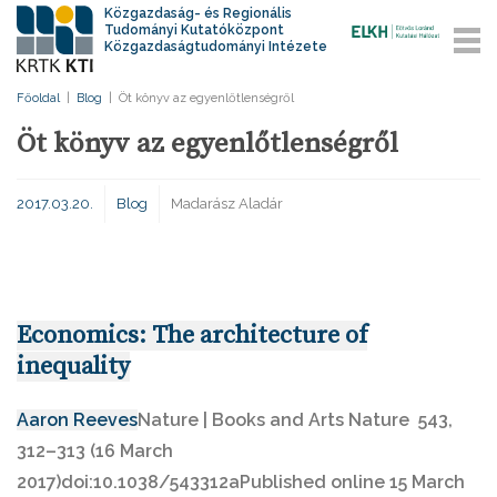
Közgazdaság- és Regionális
Tudományi Kutatóközpont
Közgazdaságtudományi Intézete
Főoldal
|
Blog
|
Öt könyv az egyenlőtlenségről
Öt könyv az egyenlőtlenségről
2017.03.20.
Blog
Madarász Aladár
Economics: The architecture of
inequality
Aaron Reeves
Nature
|
Books and Arts Nature 543
,
312–313 (16 March
2017)doi:10.1038/543312aPublished online 15 March