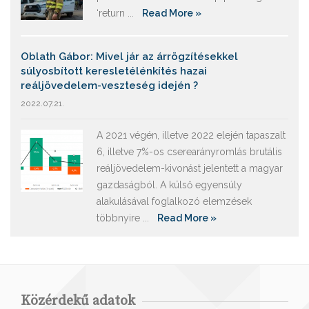
‘return ...
Read More »
Oblath Gábor: Mivel jár az árrögzítésekkel
súlyosbított keresletélénkítés hazai
reáljövedelem-veszteség idején ?
2022.07.21.
A 2021 végén, illetve 2022 elején tapaszalt
6, illetve 7%-os cserearányromlás brutális
reáljövedelem-kivonást jelentett a magyar
gazdaságból. A külső egyensúly
alakulásával foglalkozó elemzések
többnyire ...
Read More »
Közérdekű adatok