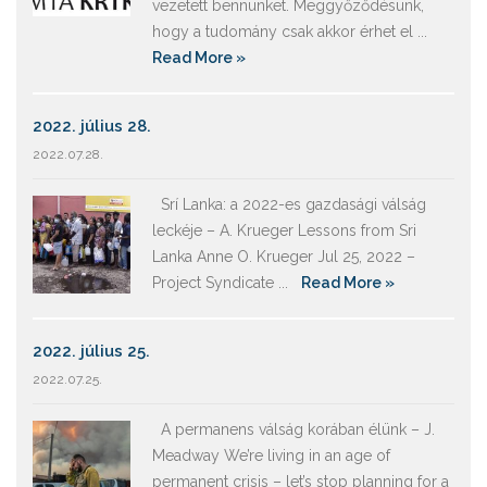
vezetett bennünket. Meggyőződésünk,
hogy a tudomány csak akkor érhet el ...
Read More »
2022. július 28.
2022.07.28.
Srí Lanka: a 2022-es gazdasági válság
leckéje – A. Krueger Lessons from Sri
Lanka Anne O. Krueger Jul 25, 2022 –
Project Syndicate ...
Read More »
2022. július 25.
2022.07.25.
A permanens válság korában élünk – J.
Meadway We’re living in an age of
permanent crisis – let’s stop planning for a