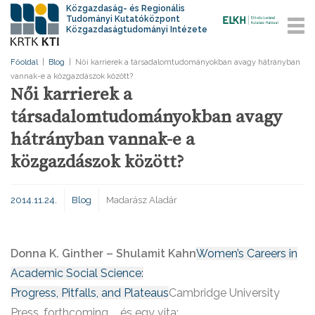
Közgazdaság- és Regionális
Tudományi Kutatóközpont
Közgazdaságtudományi Intézete
Főoldal
|
Blog
|
Női karrierek a társadalomtudományokban avagy hátrányban
vannak-e a közgazdászok között?
Női karrierek a
társadalomtudományokban avagy
hátrányban vannak-e a
közgazdászok között?
2014.11.24.
Blog
Madarász Aladár
Donna K. Ginther – Shulamit Kahn
Women’s Careers in
Academic Social Science:
Progress, Pitfalls, and Plateaus
Cambridge University
Press, forthcoming …..és egy vita: