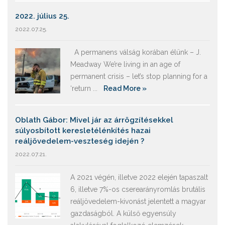
2022. július 25.
2022.07.25.
A permanens válság korában élünk – J.
Meadway We’re living in an age of
permanent crisis – let’s stop planning for a
‘return ...
Read More »
Oblath Gábor: Mivel jár az árrögzítésekkel
súlyosbított keresletélénkítés hazai
reáljövedelem-veszteség idején ?
2022.07.21.
A 2021 végén, illetve 2022 elején tapaszalt
6, illetve 7%-os cserearányromlás brutális
reáljövedelem-kivonást jelentett a magyar
gazdaságból. A külső egyensúly