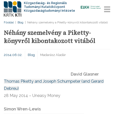
Közgazdaság- és Regionális
Tudományi Kutatóközpont
Közgazdaságtudományi Intézete
Főoldal
|
Blog
|
Néhány szemelvény a Piketty-könyvről kibontakozott vitából
Néhány szemelvény a Piketty-
könyvről kibontakozott vitából
2014.06.02.
Blog
Madarász Aladár
David Glasner
Thomas Piketty and Joseph Schumpeter (and Gerard
Debreu)
28 May 2014 – Uneasy Money
Simon Wren-Lewis