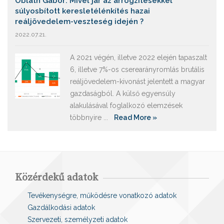
Oblath Gábor: Mivel jár az árrögzítésekkel
súlyosbított keresletélénkítés hazai
reáljövedelem-veszteség idején ?
2022.07.21.
A 2021 végén, illetve 2022 elején tapaszalt
6, illetve 7%-os cserearányromlás brutális
reáljövedelem-kivonást jelentett a magyar
gazdaságból. A külső egyensúly
alakulásával foglalkozó elemzések
többnyire ...
Read More »
Közérdekű adatok
Tevékenységre, működésre vonatkozó adatok
Gazdálkodási adatok
Szervezeti, személyzeti adatok