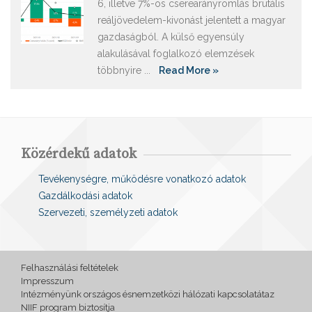
6, illetve 7%-os cserearányromlás brutális
reáljövedelem-kivonást jelentett a magyar
gazdaságból. A külső egyensúly
alakulásával foglalkozó elemzések
többnyire ...
Read More »
Közérdekű adatok
Tevékenységre, működésre vonatkozó adatok
Gazdálkodási adatok
Szervezeti, személyzeti adatok
Felhasználási feltételek
Impresszum
Intézményünk országos ésnemzetközi hálózati kapcsolatátaz
NIIF program biztosítja