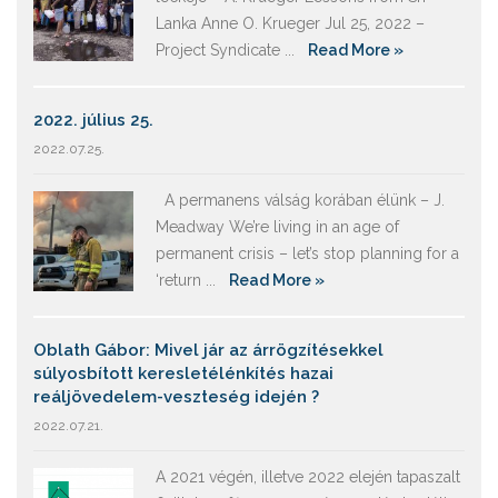
Lanka Anne O. Krueger Jul 25, 2022 –
Project Syndicate ...
Read More »
2022. július 25.
2022.07.25.
A permanens válság korában élünk – J.
Meadway We’re living in an age of
permanent crisis – let’s stop planning for a
‘return ...
Read More »
Oblath Gábor: Mivel jár az árrögzítésekkel
súlyosbított keresletélénkítés hazai
reáljövedelem-veszteség idején ?
2022.07.21.
A 2021 végén, illetve 2022 elején tapaszalt