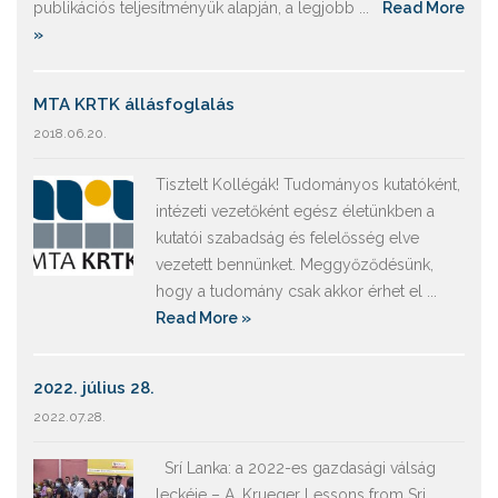
publikációs teljesítményük alapján, a legjobb ...
Read More
»
MTA KRTK állásfoglalás
2018.06.20.
Tisztelt Kollégák! Tudományos kutatóként,
intézeti vezetőként egész életünkben a
kutatói szabadság és felelősség elve
vezetett bennünket. Meggyőződésünk,
hogy a tudomány csak akkor érhet el ...
Read More »
2022. július 28.
2022.07.28.
Srí Lanka: a 2022-es gazdasági válság
leckéje – A. Krueger Lessons from Sri