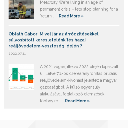
Meadway We’re living in an age of
permanent crisis – let’s stop planning for a
‘return ...
Read More »
Oblath Gábor: Mivel jár az árrögzítésekkel
súlyosbított keresletélénkítés hazai
reáljövedelem-veszteség idején ?
2022.07.21.
A 2021 végén, illetve 2022 elején tapaszalt
6, illetve 7%-os cserearányromlás brutális
reáljövedelem-kivonást jelentett a magyar
gazdaságból. A külső egyensúly
alakulásával foglalkozó elemzések
többnyire ...
Read More »