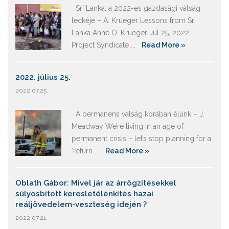
Srí Lanka: a 2022-es gazdasági válság
leckéje – A. Krueger Lessons from Sri
Lanka Anne O. Krueger Jul 25, 2022 –
Project Syndicate ...
Read More »
2022. július 25.
2022.07.25.
A permanens válság korában élünk – J.
Meadway We’re living in an age of
permanent crisis – let’s stop planning for a
‘return ...
Read More »
Oblath Gábor: Mivel jár az árrögzítésekkel
súlyosbított keresletélénkítés hazai
reáljövedelem-veszteség idején ?
2022.07.21.