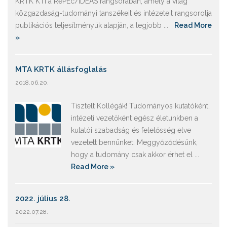
KRTK KTI a RePEc/IDEAS rangsorában, amely a világ
közgazdaság-tudományi tanszékeit és intézeteit rangsorolja
publikációs teljesítményük alapján, a legjobb ...
Read More
»
MTA KRTK állásfoglalás
2018.06.20.
Tisztelt Kollégák! Tudományos kutatóként,
intézeti vezetőként egész életünkben a
kutatói szabadság és felelősség elve
vezetett bennünket. Meggyőződésünk,
hogy a tudomány csak akkor érhet el ...
Read More »
2022. július 28.
2022.07.28.