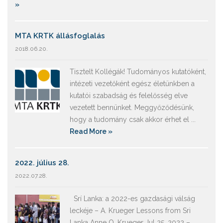
»
MTA KRTK állásfoglalás
2018.06.20.
Tisztelt Kollégák! Tudományos kutatóként,
intézeti vezetőként egész életünkben a
kutatói szabadság és felelősség elve
vezetett bennünket. Meggyőződésünk,
hogy a tudomány csak akkor érhet el ...
Read More »
2022. július 28.
2022.07.28.
Srí Lanka: a 2022-es gazdasági válság
leckéje – A. Krueger Lessons from Sri
Lanka Anne O. Krueger Jul 25, 2022 –