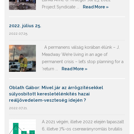
Project Syndicate ...
Read More »
2022. július 25.
2022.07.25.
A permanens válság korában élünk – J.
Meadway We’re living in an age of
permanent crisis – let’s stop planning for a
‘return ...
Read More »
Oblath Gábor: Mivel jár az árrögzítésekkel
súlyosbított keresletélénkítés hazai
reáljövedelem-veszteség idején ?
2022.07.21.
A 2021 végén, illetve 2022 elején tapaszalt
6, illetve 7%-os cserearányromlás brutális