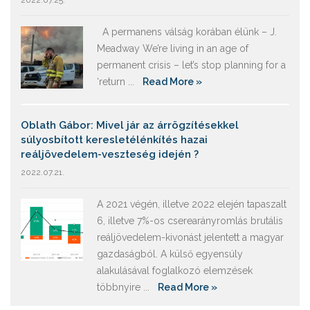
2022.07.25.
A permanens válság korában élünk – J.
Meadway We’re living in an age of
permanent crisis – let’s stop planning for a
‘return ...
Read More »
Oblath Gábor: Mivel jár az árrögzítésekkel
súlyosbított keresletélénkítés hazai
reáljövedelem-veszteség idején ?
2022.07.21.
A 2021 végén, illetve 2022 elején tapaszalt
6, illetve 7%-os cserearányromlás brutális
reáljövedelem-kivonást jelentett a magyar
gazdaságból. A külső egyensúly
alakulásával foglalkozó elemzések
többnyire ...
Read More »