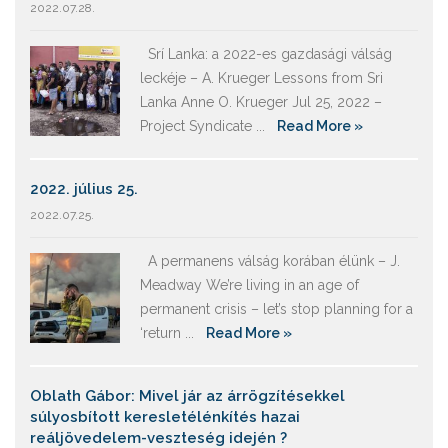
2022.07.28.
Srí Lanka: a 2022-es gazdasági válság
leckéje – A. Krueger Lessons from Sri
Lanka Anne O. Krueger Jul 25, 2022 –
Project Syndicate ...
Read More »
2022. július 25.
2022.07.25.
A permanens válság korában élünk – J.
Meadway We’re living in an age of
permanent crisis – let’s stop planning for a
‘return ...
Read More »
Oblath Gábor: Mivel jár az árrögzítésekkel
súlyosbított keresletélénkítés hazai
reáljövedelem-veszteség idején ?