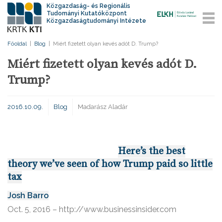
Közgazdaság- és Regionális
Tudományi Kutatóközpont
Közgazdaságtudományi Intézete
Főoldal
|
Blog
|
Miért fizetett olyan kevés adót D. Trump?
Miért fizetett olyan kevés adót D.
Trump?
2016.10.09.
Blog
Madarász Aladár
Here’s the best
theory we’ve seen of how Trump paid so little
tax
Josh Barro
Oct. 5, 2016 – http://www.businessinsider.com