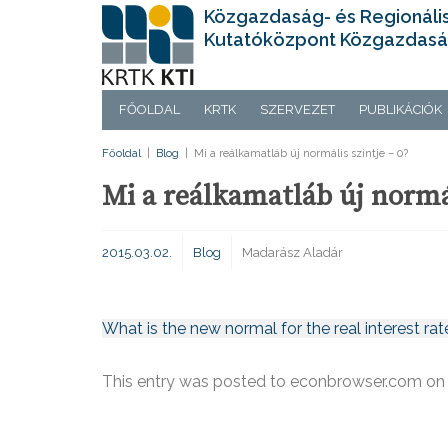
Közgazdaság- és Regionáli
Kutatóközpont Közgazdasá
FŐOLDAL
KRTK
SZERVEZET
PUBLIKÁCIÓK
Főoldal
|
Blog
|
Mi a reálkamatláb új normális szintje – 0?
Mi a reálkamatláb új normál
2015.03.02.
Blog
Madarász Aladár
What is the new normal for the real interest rat
This entry was posted to econbrowser.com o