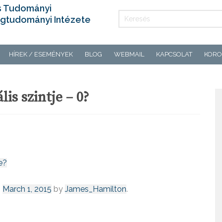
s Tudományi
gtudományi Intézete
HÍREK / ESEMÉNYEK
BLOG
WEBMAIL
KAPCSOLAT
KORO
is szintje – 0?
e?
n
March 1, 2015
by
James_Hamilton
.