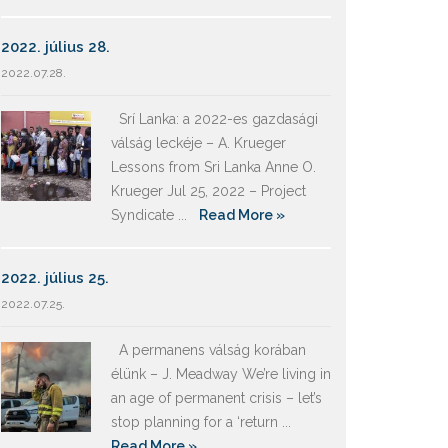
2022. július 28.
2022.07.28.
Srí Lanka: a 2022-es gazdasági
válság leckéje – A. Krueger
Lessons from Sri Lanka Anne O.
Krueger Jul 25, 2022 – Project
Syndicate ...
Read More »
2022. július 25.
2022.07.25.
A permanens válság korában
élünk – J. Meadway We’re living in
an age of permanent crisis – let’s
stop planning for a ‘return ...
Read More »