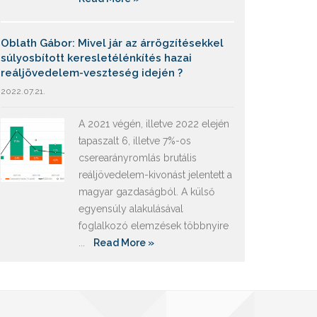
Oblath Gábor: Mivel jár az árrögzítésekkel
súlyosbított keresletélénkítés hazai
reáljövedelem-veszteség idején ?
2022.07.21.
A 2021 végén, illetve 2022 elején
tapaszalt 6, illetve 7%-os
cserearányromlás brutális
reáljövedelem-kivonást jelentett a
magyar gazdaságból. A külső
egyensúly alakulásával
foglalkozó elemzések többnyire
...
Read More »