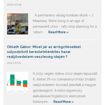
2022.07.25.
A permanens válság korában élünk – J.
Meadway We’re living in an age of
permanent crisis – let’s stop planning for a
‘return ...
Read More »
Oblath Gábor: Mivel jár az árrögzítésekkel
súlyosbított keresletélénkítés hazai
reáljövedelem-veszteség idején ?
2022.07.21.
A 2021 végén, illetve 2022 elején tapaszalt
6, illetve 7%-os cserearányromlás brutális
reáljövedelem-kivonást jelentett a magyar
gazdaságból. A külső egyensúly
alakulásával foglalkozó elemzések
többnyire ...
Read More »