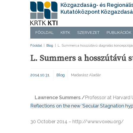
Közgazdaság- és Regionáli
Kutatóközpont Közgazdasá
FŐOLDAL
KRTK
SZERVEZET
PUBLIKÁCIÓK
Főoldal
|
Blog
|
L. Summers a hosszútávú stagnálás koncepciójár
L. Summers a hosszútávú s
2014.10.31.
Blog
Madarász Aladár
Lawrence Summers /
Professor at Harvard 
Reflections on the new ‘Secular Stagnation hyp
30 October 2014 – http://www.voxeu.org/