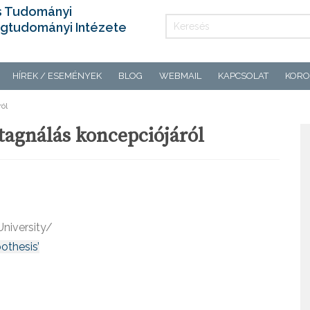
s Tudományi
gtudományi Intézete
HÍREK / ESEMÉNYEK
BLOG
WEBMAIL
KAPCSOLAT
KORO
ól
tagnálás koncepciójáról
University/
othesis’