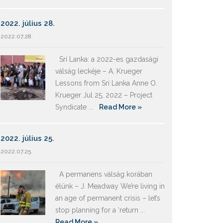
2022. július 28.
2022.07.28.
Srí Lanka: a 2022-es gazdasági
válság leckéje – A. Krueger
Lessons from Sri Lanka Anne O.
Krueger Jul 25, 2022 – Project
Syndicate ...
Read More »
2022. július 25.
2022.07.25.
A permanens válság korában
élünk – J. Meadway We’re living in
an age of permanent crisis – let’s
stop planning for a ‘return ...
Read More »