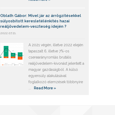
Oblath Gábor: Mivel jár az árrögzítésekkel
súlyosbított keresletélénkítés hazai
reáljövedelem-veszteség idején ?
2022.07.21.
A 2021 végén, illetve 2022 elején
tapaszalt 6, illetve 7%-os
cserearányromlás brutális
reáljövedelem-kivonást jelentett a
magyar gazdaságból. A külső
egyensúly alakulásával
foglalkozó elemzések többnyire
...
Read More »