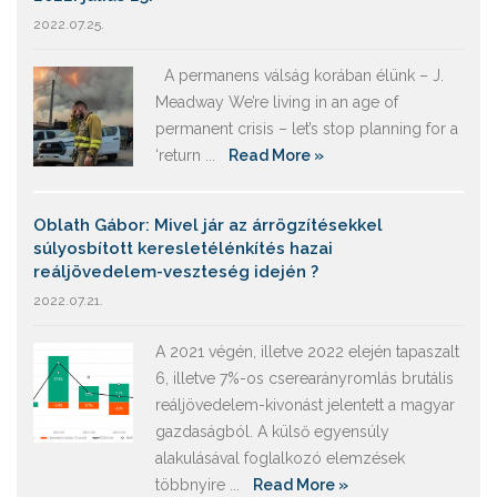
2022.07.25.
A permanens válság korában élünk – J.
Meadway We’re living in an age of
permanent crisis – let’s stop planning for a
‘return ...
Read More »
Oblath Gábor: Mivel jár az árrögzítésekkel
súlyosbított keresletélénkítés hazai
reáljövedelem-veszteség idején ?
2022.07.21.
A 2021 végén, illetve 2022 elején tapaszalt
6, illetve 7%-os cserearányromlás brutális
reáljövedelem-kivonást jelentett a magyar
gazdaságból. A külső egyensúly
alakulásával foglalkozó elemzések
többnyire ...
Read More »