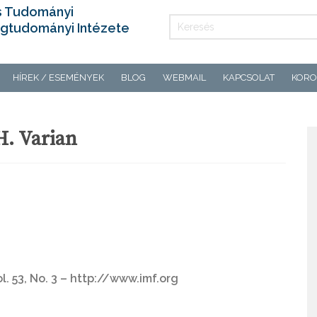
s Tudományi
gtudományi Intézete
HÍREK / ESEMÉNYEK
BLOG
WEBMAIL
KAPCSOLAT
KORO
H. Varian
. 53, No. 3 – http://www.imf.org