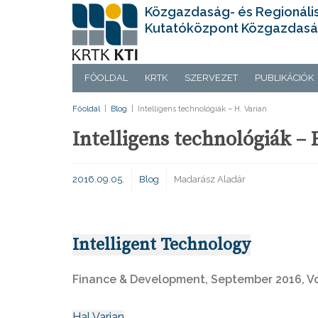
Közgazdaság- és Regionáli
Kutatóközpont Közgazdasá
FŐOLDAL
KRTK
SZERVEZET
PUBLIKÁCIÓK
Főoldal
|
Blog
|
Intelligens technológiák – H. Varian
Intelligens technológiák – 
2016.09.05.
Blog
Madarász Aladár
Intelligent Technology
Finance & Development,
September 2016, Vol
Hal Varian