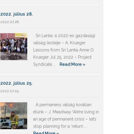
2022. július 28.
2022.07.28.
Srí Lanka: a 2022-es gazdasági
válság leckéje – A. Krueger
Lessons from Sri Lanka Anne O.
Krueger Jul 25, 2022 – Project
Syndicate ...
Read More »
2022. július 25.
2022.07.25.
A permanens válság korában
élünk – J. Meadway We’re living in
an age of permanent crisis – let’s
stop planning for a ‘return ...
Read More »