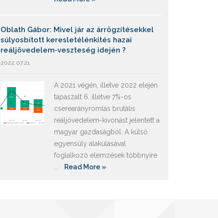
Oblath Gábor: Mivel jár az árrögzítésekkel
súlyosbított keresletélénkítés hazai
reáljövedelem-veszteség idején ?
2022.07.21.
A 2021 végén, illetve 2022 elején
tapaszalt 6, illetve 7%-os
cserearányromlás brutális
reáljövedelem-kivonást jelentett a
magyar gazdaságból. A külső
egyensúly alakulásával
foglalkozó elemzések többnyire
...
Read More »