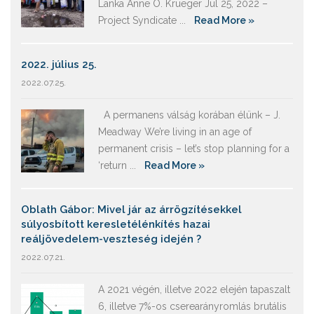
Lanka Anne O. Krueger Jul 25, 2022 –
Project Syndicate ...
Read More »
2022. július 25.
2022.07.25.
A permanens válság korában élünk – J.
Meadway We’re living in an age of
permanent crisis – let’s stop planning for a
‘return ...
Read More »
Oblath Gábor: Mivel jár az árrögzítésekkel
súlyosbított keresletélénkítés hazai
reáljövedelem-veszteség idején ?
2022.07.21.
A 2021 végén, illetve 2022 elején tapaszalt
6, illetve 7%-os cserearányromlás brutális