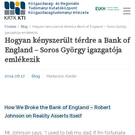
Közgazdaság- és Regionális
Tudományi Kutatóközpont
Közgazdaságtudományi Intézete
Főoldal
|
Blog
|
Hogyan kényszerült térdre a Bank of England – Soros György
igazgatója emlékezik
Hogyan kényszerült térdre a Bank of
England – Soros György igazgatója
emlékezik
2014.06.17.
Blog
Madarász Aladár
How We Broke the Bank of England – Robert
Johnson on Reality Asserts Itself
Mr. Johnson says, “I used to tell my dad, if I’m fortunate