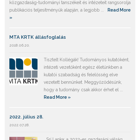
közgazdaság-tudományi tanszékeit és intézeteit rangsorolja
publikációs teljesítményük alapján, a legjobb ...
Read More
»
MTA KRTK állásfoglalás
2018.06.20.
Tisztelt Kollégák! Tudományos kutatóként,
intézeti vezetőként egész életünkben a
kutatói szabadság és felelősség elve
vezetett bennünket. Meggyőződésünk,
hogy a tudomány csak akkor érhet el ...
Read More »
2022. július 28.
2022.07.28.
Srí Lanka: a 2022-es gazdasági válság