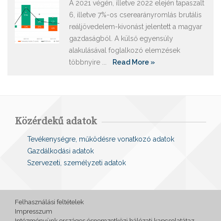
A 2021 végén, illetve 2022 elején tapaszalt
6, illetve 7%-os cserearányromlás brutális
reáljövedelem-kivonást jelentett a magyar
gazdaságból. A külső egyensúly
alakulásával foglalkozó elemzések
többnyire ...
Read More »
Közérdekű adatok
Tevékenységre, működésre vonatkozó adatok
Gazdálkodási adatok
Szervezeti, személyzeti adatok
Felhasználási feltételek
Impresszum
Intézményünk országos ésnemzetközi hálózati kapcsolatátaz