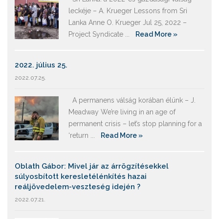
leckéje – A. Krueger Lessons from Sri
Lanka Anne O. Krueger Jul 25, 2022 –
Project Syndicate ...
Read More »
2022. július 25.
2022.07.25.
A permanens válság korában élünk – J.
Meadway We’re living in an age of
permanent crisis – let’s stop planning for a
‘return ...
Read More »
Oblath Gábor: Mivel jár az árrögzítésekkel
súlyosbított keresletélénkítés hazai
reáljövedelem-veszteség idején ?
2022.07.21.