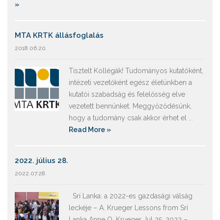
»
MTA KRTK állásfoglalás
2018.06.20.
Tisztelt Kollégák! Tudományos kutatóként,
intézeti vezetőként egész életünkben a
kutatói szabadság és felelősség elve
vezetett bennünket. Meggyőződésünk,
hogy a tudomány csak akkor érhet el ...
Read More »
2022. július 28.
2022.07.28.
Srí Lanka: a 2022-es gazdasági válság
leckéje – A. Krueger Lessons from Sri
Lanka Anne O. Krueger Jul 25, 2022 –