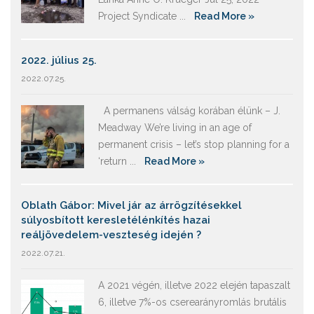
Project Syndicate ...
Read More »
2022. július 25.
2022.07.25.
A permanens válság korában élünk – J.
Meadway We’re living in an age of
permanent crisis – let’s stop planning for a
‘return ...
Read More »
Oblath Gábor: Mivel jár az árrögzítésekkel
súlyosbított keresletélénkítés hazai
reáljövedelem-veszteség idején ?
2022.07.21.
A 2021 végén, illetve 2022 elején tapaszalt
6, illetve 7%-os cserearányromlás brutális