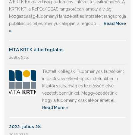
A KRTK Közgazdaság-tudományi Intézet teljesítményéről A
KRTK KTI a RePEc/IDEAS rangsorában, amely a világ
közgazdaság-tudományi tanszékeit és intézeteit rangsorolja
publikációs teljesítményük alapján, a legjobb ...
Read More
»
MTA KRTK állásfoglalás
2018.06.20.
Tisztelt Kollégák! Tudományos kutatóként,
intézeti vezetőként egész életünkben a
kutatói szabadság és felelősség elve
vezetett bennünket. Meggyőződésünk,
hogy a tudomány csak akkor érhet el ...
Read More »
2022. július 28.
2022.07.28.