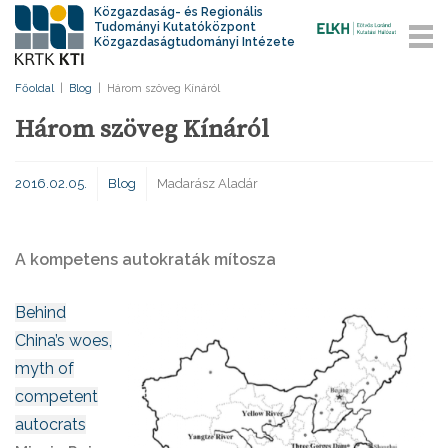
Közgazdaság- és Regionális
Tudományi Kutatóközpont
Közgazdaságtudományi Intézete
Főoldal
|
Blog
|
Három szöveg Kínáról
Három szöveg Kínáról
2016.02.05.
Blog
Madarász Aladár
A kompetens autokraták mítosza
Behind
China’s woes,
myth of
competent
autocrats