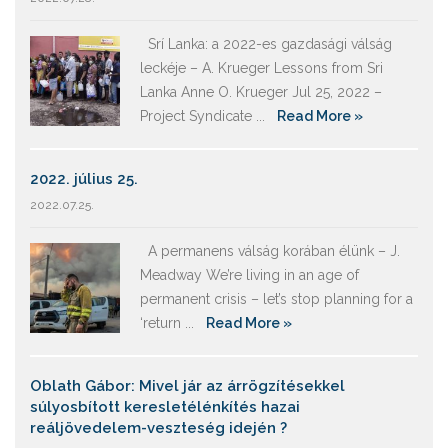
Srí Lanka: a 2022-es gazdasági válság
leckéje – A. Krueger Lessons from Sri
Lanka Anne O. Krueger Jul 25, 2022 –
Project Syndicate ...
Read More »
2022. július 25.
2022.07.25.
A permanens válság korában élünk – J.
Meadway We’re living in an age of
permanent crisis – let’s stop planning for a
‘return ...
Read More »
Oblath Gábor: Mivel jár az árrögzítésekkel
súlyosbított keresletélénkítés hazai
reáljövedelem-veszteség idején ?