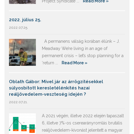
Project Syndicate ...
Read More »
2022. július 25.
2022.07.25.
A permanens válság korában élünk – J.
Meadway We’re living in an age of
permanent crisis – let’s stop planning for a
‘return ...
Read More »
Oblath Gábor: Mivel jár az árrögzítésekkel
súlyosbított keresletélénkítés hazai
reáljövedelem-veszteség idején ?
2022.07.21.
A 2021 végén, illetve 2022 elején tapaszalt
6, illetve 7%-os cserearányromlás brutális
reáljövedelem-kivonást jelentett a magyar