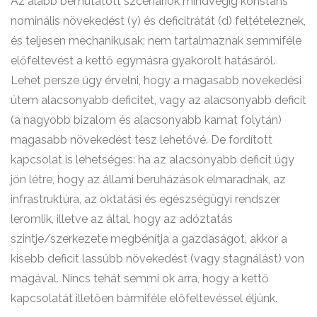
Az alább bemutatott szcenáriók mindvégig konstans
nominális növekedést (y) és deficitrátát (d) feltételeznek,
és teljesen mechanikusak: nem tartalmaznak semmiféle
előfeltevést a kettő egymásra gyakorolt hatásáról.
Lehet persze úgy érvelni, hogy a magasabb növekedési
ütem alacsonyabb deficitet, vagy az alacsonyabb deficit
(a nagyobb bizalom és alacsonyabb kamat folytán)
magasabb növekedést tesz lehetővé. De fordított
kapcsolat is lehetséges: ha az alacsonyabb deficit úgy
jön létre, hogy az állami beruházások elmaradnak, az
infrastruktúra, az oktatási és egészségügyi rendszer
leromlik, illetve az által, hogy az adóztatás
szintje/szerkezete megbénítja a gazdaságot, akkor a
kisebb deficit lassúbb növekedést (vagy stagnálást) von
magával. Nincs tehát semmi ok arra, hogy a kettő
kapcsolatát illetően bármiféle előfeltevéssel éljünk.