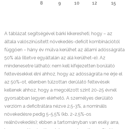
8
9
10
12
15
A táblázat segítségével bárki kikeresheti, hogy – az
általa valószínűsített növekedés-deficit kombinációtól
függően – hány év múlva kerülhet az állami adósságráta
50% alá (illetve egyáltalán az alá kerülhet-e). Az
mindenesetre látható: nem kell kifejezetten borúlátó
feltevésekkel élni ahhoz, hogy az adósságráta ne érje el
az 50%-ot, ellenben túlzottan derűlátó feltevések
kellenek ahhoz, hogy a megcélzott szint 20-25 évnél
gyorsabban legyen elérhető. A személyes derűlátó
verzióm a deficitrátára nézve 2,5-3%, a nominális
növekedésre pedig 5-5,5% (kb. 2-2,5%-os
reálnövekedés); ebben a tartományban van esély arra,