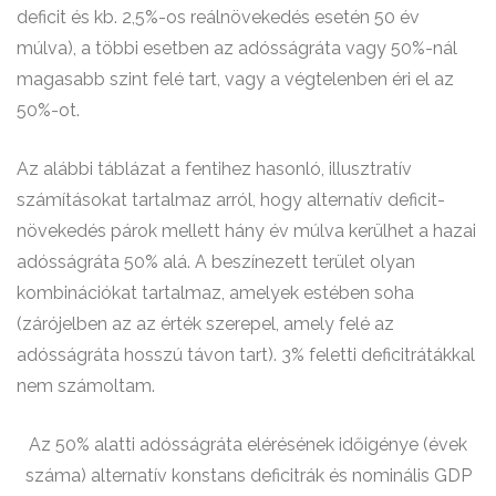
deficit és kb. 2,5%-os reálnövekedés esetén 50 év
múlva), a többi esetben az adósságráta vagy 50%-nál
magasabb szint felé tart, vagy a végtelenben éri el az
50%-ot.
Az alábbi táblázat a fentihez hasonló, illusztratív
számításokat tartalmaz arról, hogy alternatív deficit-
növekedés párok mellett hány év múlva kerülhet a hazai
adósságráta 50% alá. A beszínezett terület olyan
kombinációkat tartalmaz, amelyek estében soha
(zárójelben az az érték szerepel, amely felé az
adósságráta hosszú távon tart). 3% feletti deficitrátákkal
nem számoltam.
Az 50% alatti adósságráta elérésének időigénye (évek
száma) alternatív konstans deficitrák és nominális GDP