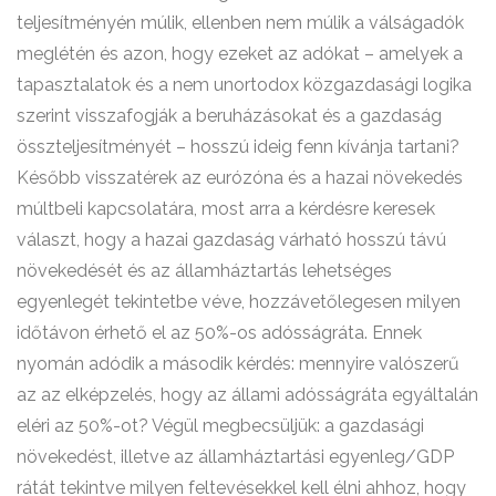
teljesítményén múlik, ellenben nem múlik a válságadók
meglétén és azon, hogy ezeket az adókat – amelyek a
tapasztalatok és a nem unortodox közgazdasági logika
szerint visszafogják a beruházásokat és a gazdaság
összteljesítményét – hosszú ideig fenn kívánja tartani?
Később visszatérek az eurózóna és a hazai növekedés
múltbeli kapcsolatára, most arra a kérdésre keresek
választ, hogy a hazai gazdaság várható hosszú távú
növekedését és az államháztartás lehetséges
egyenlegét tekintetbe véve, hozzávetőlegesen milyen
időtávon érhető el az 50%-os adósságráta. Ennek
nyomán adódik a második kérdés: mennyire valószerű
az az elképzelés, hogy az állami adósságráta egyáltalán
eléri az 50%-ot? Végül megbecsüljük: a gazdasági
növekedést, illetve az államháztartási egyenleg/GDP
rátát tekintve milyen feltevésekkel kell élni ahhoz, hogy