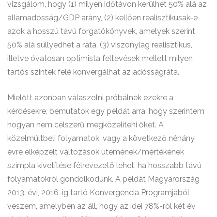
vizsgálom, hogy (1) milyen időtávon kerülhet 50% alá az
államadósság/GDP arány, (2) kellően realisztikusak-e
azok a hosszú távú forgatókönyvek, amelyek szerint
50% alá süllyedhet a ráta, (3) viszonylag realisztikus,
illetve óvatosan optimista feltevések mellett milyen
tartós szintek felé konvergálhat az adósságráta.
Mielőtt azonban válaszolni próbálnék ezekre a
kérdésekre, bemutatok egy példát arra, hogy szerintem
hogyan nem célszerű megközelíteni őket. A
közelmúltbeli folyamatok, vagy a következő néhány
évre elképzelt változások ütemének/mértékének
szimpla kivetítése félrevezető lehet, ha hosszabb távú
folyamatokról gondolkodunk. A példát Magyarország
2013. évi, 2016-ig tartó Konvergencia Programjából
veszem, amelyben az áll, hogy az idei 78%-ról két év