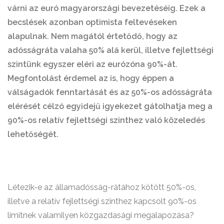
várni az euró magyarországi bevezetéséig. Ezek a
becslések azonban optimista feltevéseken
alapulnak. Nem magától értetődő, hogy az
adósságráta valaha 50% alá kerül, illetve fejlettségi
szintünk egyszer eléri az eurózóna 90%-át.
Megfontolást érdemel az is, hogy éppen a
válságadók fenntartását és az 50%-os adósságráta
elérését célzó egyidejű igyekezet gátolhatja meg a
90%-os relatív fejlettségi szinthez való közeledés
lehetőségét.
Létezik-e az államadósság-rátához kötött 50%-os,
illetve a relatív fejlettségi szinthez kapcsolt 90%-os
limitnek valamilyen közgazdasági megalapozása?