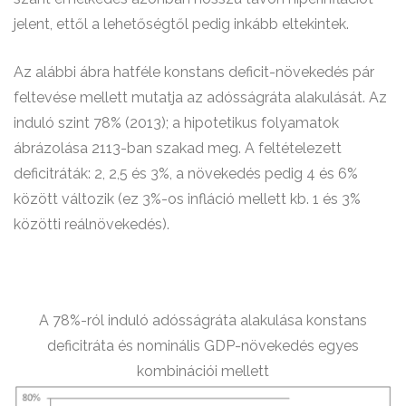
jelent, ettől a lehetőségtől pedig inkább eltekintek.
Az alábbi ábra hatféle konstans deficit-növekedés pár
feltevése mellett mutatja az adósságráta alakulását. Az
induló szint 78% (2013); a hipotetikus folyamatok
ábrázolása 2113-ban szakad meg. A feltételezett
deficitráták: 2, 2,5 és 3%, a növekedés pedig 4 és 6%
között változik (ez 3%-os infláció mellett kb. 1 és 3%
közötti reálnövekedés).
A 78%-ról induló adósságráta alakulása konstans
deficitráta és nominális GDP-növekedés egyes
kombinációi mellett