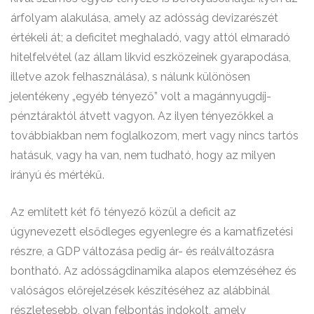
árfolyam alakulása, amely az adósság devizarészét
értékeli át; a deficitet meghaladó, vagy attól elmaradó
hitelfelvétel (az állam likvid eszközeinek gyarapodása,
illetve azok felhasználása), s nálunk különösen
jelentékeny „egyéb tényező” volt a magánnyugdíj-
pénztáraktól átvett vagyon. Az ilyen tényezőkkel a
továbbiakban nem foglalkozom, mert vagy nincs tartós
hatásuk, vagy ha van, nem tudható, hogy az milyen
irányú és mértékű.
Az említett két fő tényező közül a deficit az
úgynevezett elsődleges egyenlegre és a kamatfizetési
részre, a GDP változása pedig ár- és reálváltozásra
bontható. Az adósságdinamika alapos elemzéséhez és
valóságos előrejelzések készítéséhez az alábbinál
részletesebb, olyan felbontás indokolt, amely