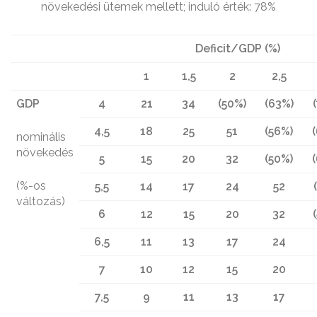
növekedési ütemek mellett; induló érték: 78%
Deficit/GDP (%)
1
1,5
2
2,5
GDP
4
21
34
(50%)
(63%)
4,5
18
25
51
(56%)
nominális
növekedés
5
15
20
32
(50%)
(%-os
5,5
14
17
24
52
változás)
6
12
15
20
32
6,5
11
13
17
24
7
10
12
15
20
7,5
9
11
13
17