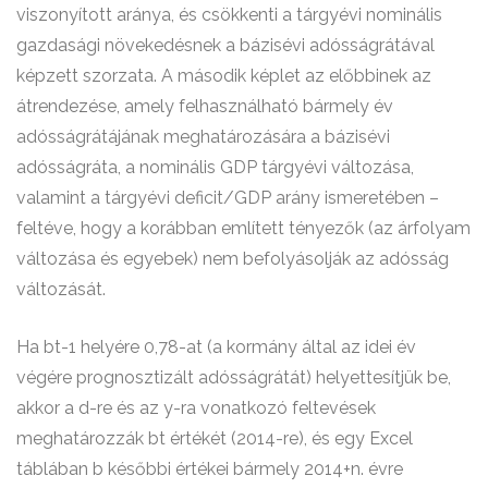
viszonyított aránya, és csökkenti a tárgyévi nominális
gazdasági növekedésnek a bázisévi adósságrátával
képzett szorzata. A második képlet az előbbinek az
átrendezése, amely felhasználható bármely év
adósságrátájának meghatározására a bázisévi
adósságráta, a nominális GDP tárgyévi változása,
valamint a tárgyévi deficit/GDP arány ismeretében –
feltéve, hogy a korábban említett tényezők (az árfolyam
változása és egyebek) nem befolyásolják az adósság
változását.
Ha bt-1 helyére 0,78-at (a kormány által az idei év
végére prognosztizált adósságrátát) helyettesítjük be,
akkor a d-re és az y-ra vonatkozó feltevések
meghatározzák bt értékét (2014-re), és egy Excel
táblában b későbbi értékei bármely 2014+n. évre