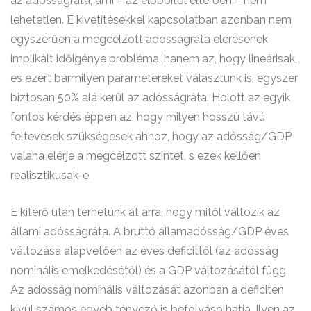
az adósságráta, ami – az előbbitől eltérően – nem
lehetetlen. E kivetítésekkel kapcsolatban azonban nem
egyszerűen a megcélzott adósságráta elérésének
implikált időigénye probléma, hanem az, hogy lineárisak,
és ezért bármilyen paramétereket választunk is, egyszer
biztosan 50% alá kerül az adósságráta. Holott az egyik
fontos kérdés éppen az, hogy milyen hosszú távú
feltevések szükségesek ahhoz, hogy az adósság/GDP
valaha elérje a megcélzott szintet, s ezek kellően
realisztikusak-e.
E kitérő után térhetünk át arra, hogy mitől változik az
állami adósságráta. A bruttó államadósság/GDP éves
változása alapvetően az éves deficittől (az adósság
nominális emelkedésétől) és a GDP változásától függ.
Az adósság nominális változását azonban a deficiten
kívül számos egyéb tényező is befolyásolhatja. Ilyen az