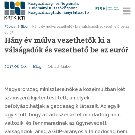
Közgazdaság- és Regionális
Tudományi Kutatóközpont
Közgazdaságtudományi Intézete
Főoldal
|
Blog
|
Hány év múlva vezethetők ki a válságadók és vezethető be az
euró?
Hány év múlva vezethetők ki a
válságadók és vezethető be az euró?
2013.08.06.
Blog
Oblath Gábor
Magyarország miniszterelnöke a közelmúltban két
számszerű kijelentést tett, amelyek
befolyásolhatják a gazdaság kilátásait. Az egyik
úgy szólt, hogy az adószerkezet mindaddig nem
változik, és fennmaradnak az úgynevezett
válságadók, amíg a GDP-arányos államadóság nem