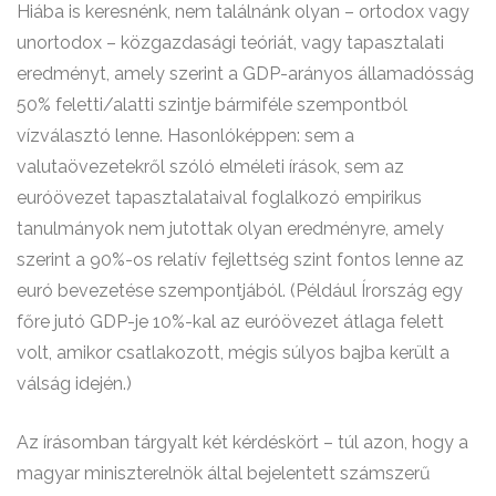
Hiába is keresnénk, nem találnánk olyan – ortodox vagy
unortodox – közgazdasági teóriát, vagy tapasztalati
eredményt, amely szerint a GDP-arányos államadósság
50% feletti/alatti szintje bármiféle szempontból
vízválasztó lenne. Hasonlóképpen: sem a
valutaövezetekről szóló elméleti írások, sem az
euróövezet tapasztalataival foglalkozó empirikus
tanulmányok nem jutottak olyan eredményre, amely
szerint a 90%-os relatív fejlettség szint fontos lenne az
euró bevezetése szempontjából. (Például Írország egy
főre jutó GDP-je 10%-kal az euróövezet átlaga felett
volt, amikor csatlakozott, mégis súlyos bajba került a
válság idején.)
Az írásomban tárgyalt két kérdéskört – túl azon, hogy a
magyar miniszterelnök által bejelentett számszerű