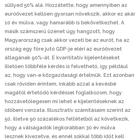
süllyed 50% alá. Hozzátette, hogy amennyiben az
euróövezet kellően gyorsan növekszik, akkor ez akár
10 év múlva, vagy hamarább is bekövetkezhet. A
másik számszerű üzenet úgy hangzott, hogy
Magyarország csak akkor vezeti be az eurót, ha az
ország egy főre jutó GDP-je eléri az euróövezet
átlagának 90%-át. E kvantitatív kijelentéseket
illetően többféle kérdés is felvethető, így például
az, hogy van-e közgazdasági értelmük. Ezt azonban
csak röviden érintem, inkább azzal a kevésbé
magától értetődő kérdéssel foglalkozom, hogy
hozzávetőlegesen mi lehet e kijelentéseknek az
időbeni vonzata. Illusztratív számításaim szerint az
50, illetve 90 százalékos feltételből az következik,
hogy a válságadók legkorábban 30 év múlva
lesznek kivezetve, és ennél sokkal több időt kell