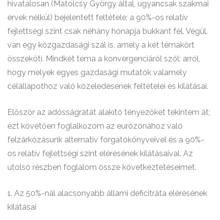
hivatalosan (Matolcsy György által, ugyancsak szakmai
érvek nélkül) bejelentett feltétele; a 90%-os relatív
fejlettségi szint csak néhány hónapja bukkant fel. Végül,
van egy közgazdasági szál is, amely a két témakört
összeköti. Mindkét téma a konvergenciáról szól: arról,
hogy melyek egyes gazdasági mutatók valamely
célállapothoz való közeledésének feltételei és kilátásai.
Először az adósságrátát alakító tényezőket tekintem át;
ezt követően foglalkozom az eurózónához való
felzárkózásunk alternatív forgatókönyveivel és a 90%-
os relatív fejlettségi szint elérésének kilátásaival. Az
utolsó részben foglalom össze következtetéseimet.
1. Az 50%-nál alacsonyabb állami deficitráta elérésének
kilátásai