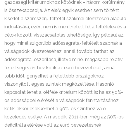
gazdasági kritériumokhoz kötődnek – három körülmény
is összekapcsolja. Az első: egyik esetben sem történt
kísérlet a számszerű feltétel szakmai elemzésen alapuló
indoklására, ezért nem is merülhetett fel a feltételek és a
célok közötti visszacsatolás lehetősége. Így például az,
hogy minél szigorúbb adósságráta-feltételt szabnak a
válságadók kivezetéséhez, annál tovább tarthat az
adósságráta leszorítása, illetve minél magasabb relatív
fejlettségi szinthez kötik az euró bevezetését, annál
több időt igényelhet a fejlettebb országokhoz
viszonyított egyes szintek megközelítése. Hasonló
kapcsolat lehet a kétféle kritérium között is: ha az 50%-
os adósságcél elérését a válságadók fenntartásához
kötik, akkor csökkenhet a 90%-os szinthez való
közeledés esélye. A második: 2011-ben még az 50%-os
deficitráta elérése volt az euró bevezetésnek