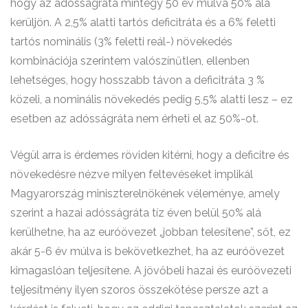
hogy az adósságráta mintegy 50 év múlva 50% alá
kerüljön. A 2,5% alatti tartós deficitráta és a 6% feletti
tartós nominális (3% feletti reál-) növekedés
kombinációja szerintem valószínűtlen, ellenben
lehetséges, hogy hosszabb távon a deficitráta 3 %
közeli, a nominális növekedés pedig 5,5% alatti lesz – ez
esetben az adósságráta nem érheti el az 50%-ot.
Végül arra is érdemes röviden kitérni, hogy a deficitre és
növekedésre nézve milyen feltevéseket implikál
Magyarország miniszterelnökének véleménye, amely
szerint a hazai adósságráta tíz éven belül 50% alá
kerülhetne, ha az euróövezet „jobban telesítene”, sőt, ez
akár 5-6 év múlva is bekövetkezhet, ha az euróövezet
kimagaslóan teljesítene. A jövőbeli hazai és euróövezeti
teljesítmény ilyen szoros összekötése persze azt a