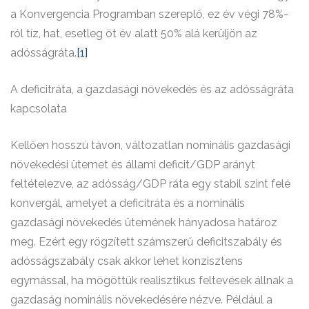
a Konvergencia Programban szereplő, ez év végi 78%-
ról tíz, hat, esetleg öt év alatt 50% alá kerüljön az
adósságráta.
[1]
A deficitráta, a gazdasági növekedés és az adósságráta
kapcsolata
Kellően hosszú távon, változatlan nominális gazdasági
növekedési ütemet és állami deficit/GDP arányt
feltételezve, az adósság/GDP ráta egy stabil szint felé
konvergál, amelyet a deficitráta és a nominális
gazdasági növekedés ütemének hányadosa határoz
meg. Ezért egy rögzített számszerű deficitszabály és
adósságszabály csak akkor lehet konzisztens
egymással, ha mögöttük realisztikus feltevések állnak a
gazdaság nominális növekedésére nézve. Például a