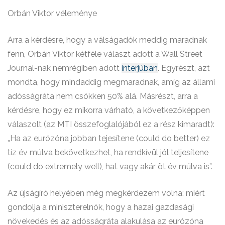
Orbán Viktor véleménye
Arra a kérdésre, hogy a válságadók meddig maradnak
fenn, Orbán Viktor kétféle választ adott a Wall Street
Journal-nak nemrégiben adott
interjúban
. Egyrészt, azt
mondta, hogy mindaddig megmaradnak, amíg az állami
adósságráta nem csökken 50% alá. Másrészt, arra a
kérdésre, hogy ez mikorra várható, a következőképpen
válaszolt (az MTI összefoglalójából ez a rész kimaradt):
„Ha az eurózóna jobban tejesítene (could do better) ez
tíz év múlva bekövetkezhet, ha rendkívül jól teljesítene
(could do extremely well), hat vagy akár öt év múlva is”.
Az újságíró helyében még megkérdezem volna: miért
gondolja a miniszterelnök, hogy a hazai gazdasági
növekedés és az adósságráta alakulása az eurózóna