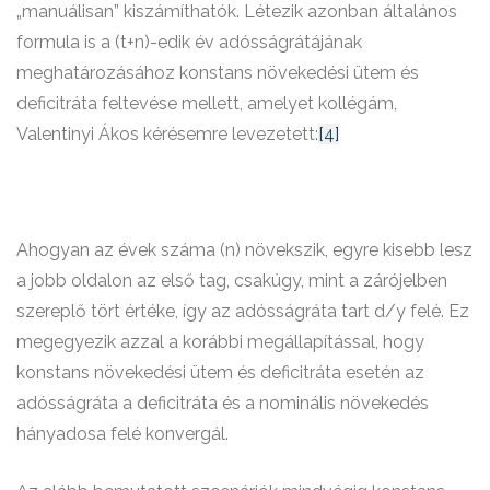
„manuálisan” kiszámíthatók. Létezik azonban általános
formula is a (t+n)-edik év adósságrátájának
meghatározásához konstans növekedési ütem és
deficitráta feltevése mellett, amelyet kollégám,
Valentinyi Ákos kérésemre levezetett:
[4]
Ahogyan az évek száma (n) növekszik, egyre kisebb lesz
a jobb oldalon az első tag, csakúgy, mint a zárójelben
szereplő tört értéke, így az adósságráta tart d/y felé. Ez
megegyezik azzal a korábbi megállapítással, hogy
konstans növekedési ütem és deficitráta esetén az
adósságráta a deficitráta és a nominális növekedés
hányadosa felé konvergál.