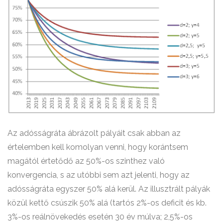
Az adósságráta ábrázolt pályáit csak abban az
értelemben kell komolyan venni, hogy korántsem
magától értetődő az 50%-os szinthez való
konvergencia, s az utóbbi sem azt jelenti, hogy az
adósságráta egyszer 50% alá kerül. Az illusztrált pályák
közül kettő csúszik 50% alá (tartós 2%-os deficit és kb.
3%-os reálnövekedés esetén 30 év múlva; 2,5%-os