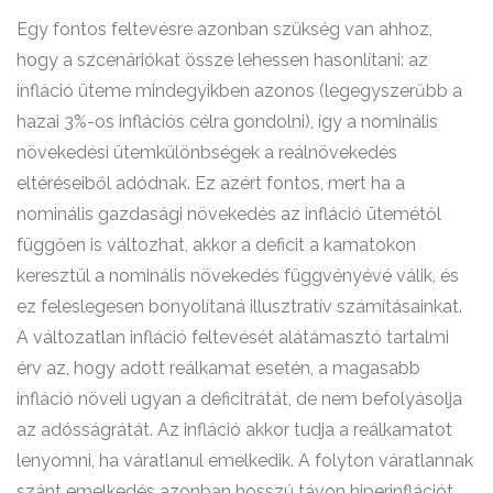
Egy fontos feltevésre azonban szükség van ahhoz,
hogy a szcenáriókat össze lehessen hasonlítani: az
infláció üteme mindegyikben azonos (legegyszerűbb a
hazai 3%-os inflációs célra gondolni), így a nominális
növekedési ütemkülönbségek a reálnövekedés
eltéréseiből adódnak. Ez azért fontos, mert ha a
nominális gazdasági növekedés az infláció ütemétől
függően is változhat, akkor a deficit a kamatokon
keresztül a nominális növekedés függvényévé válik, és
ez feleslegesen bonyolítaná illusztratív számításainkat.
A változatlan infláció feltevését alátámasztó tartalmi
érv az, hogy adott reálkamat esetén, a magasabb
infláció növeli ugyan a deficitrátát, de nem befolyásolja
az adósságrátát. Az infláció akkor tudja a reálkamatot
lenyomni, ha váratlanul emelkedik. A folyton váratlannak
szánt emelkedés azonban hosszú távon hiperinflációt