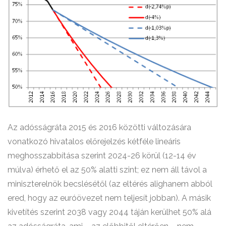
Az adósságráta 2015 és 2016 közötti változására
vonatkozó hivatalos előrejelzés kétféle lineáris
meghosszabbítása szerint 2024-26 körül (12-14 év
múlva) érhető el az 50% alatti szint; ez nem áll távol a
miniszterelnök becslésétől (az eltérés alighanem abból
ered, hogy az euróövezet nem teljesít jobban). A másik
kivetítés szerint 2038 vagy 2044 táján kerülhet 50% alá