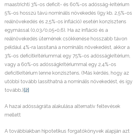
maastrichti 3%-os deficit- és 60%-os adósság-kritérium
5%-os hosszú távú nominális növekedés (így kb. 2,5%-os
reálnövekedés és 2,5%-os infláció) esetén konzisztens
egymással (0,03/0,05=0,6). Ha az infláció és a
reálnövekedés ütemének csökkenése hosszabb távon
például 4%-ra lassítaná a nominális növekedést, akkor a
3%-os deficitkritériummal egy 75%-os adósságkritérium,
vagy a 60%-os adósságkritériummal egy 2,4%-os
deficitkritérium lenne konzisztens. (Más kérdés, hogy az
utóbbi tovább lassíthatná a nominális növekedést, és így
tovább.)
[2]
A hazai adósságráta alakulása alternatív feltevések
mellett
A továbbiakban hipotetikus forgatókönyvek alapján azt