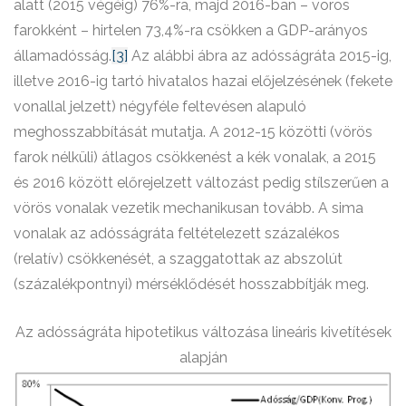
alatt (2015 végéig) 76%-ra, majd 2016-ban – vörös
farokként – hirtelen 73,4%-ra csökken a GDP-arányos
államadósság.
[3]
Az alábbi ábra az adósságráta 2015-ig,
illetve 2016-ig tartó hivatalos hazai előjelzésének (fekete
vonallal jelzett) négyféle feltevésen alapuló
meghosszabbítását mutatja. A 2012-15 közötti (vörös
farok nélküli) átlagos csökkenést a kék vonalak, a 2015
és 2016 között előrejelzett változást pedig stílszerűen a
vörös vonalak vezetik mechanikusan tovább. A sima
vonalak az adósságráta feltételezett százalékos
(relatív) csökkenését, a szaggatottak az abszolút
(százalékpontnyi) mérséklődését hosszabbítják meg.
Az adósságráta hipotetikus változása lineáris kivetítések
alapján