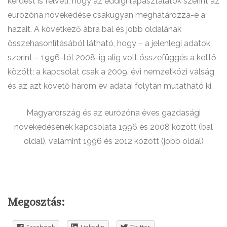
kérdést is felveti, hogy az eddigi tapasztalatok szerint az
eurózóna növekedése csakugyan meghatározza-e a
hazait. A következő ábra bal és jobb oldalának
összehasonlításából látható, hogy – a jelenlegi adatok
szerint – 1996-tól 2008-ig alig volt összefüggés a kettő
között; a kapcsolat csak a 2009. évi nemzetközi válság
és az azt követő három év adatai folytán mutatható ki.
Magyarország és az eurózóna éves gazdasági
növekedésének kapcsolata 1996 és 2008 között (bal
oldal), valamint 1996 és 2012 között (jobb oldal)
Megosztás: