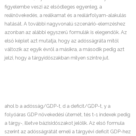
figyelembe veszi az elsődleges egyenleg, a
reálnövekedés, a reálkamat és a reálárfolyam-alakulás
hatását. A további nagyvonalú szcenárió-elemzéshez
azonban az alábbi egyszerű formulák is elegendők. Az
első képlet azt mutatja, hogy az adósságráta mitől
változik az egyik évről a másikra, a második pedig azt
jelzi, hogy a tárgyidőszakban milyen szintre jut.
ahol b a adósság/GDP-t, d a deficit/GDP-t, y a
folyóáras GDP növekedési ütemét, tés t-1 indexek pedig
a tárgy-, illetve bázisidőszakot jelölik. Az első formula
szerint az adósságrátát emeli a tárgyévi deficit GDP-hez