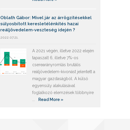
Oblath Gábor: Mivel jár az árrögzítésekkel
súlyosbított keresletélénkítés hazai
reáljövedelem-veszteség idején ?
2022.07.21.
A 2021 végén, illetve 2022 elején
tapaszalt 6, illetve 7%-os
cserearányromlás brutális
reáljövedelem-kivonást jelentett a
magyar gazdaságból. A külső
egyensúly alakulásával
foglalkozó elemzések többnyire
...
Read More »