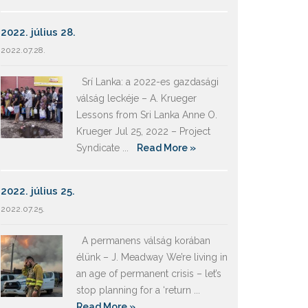
2022. július 28.
2022.07.28.
Srí Lanka: a 2022-es gazdasági
válság leckéje – A. Krueger
Lessons from Sri Lanka Anne O.
Krueger Jul 25, 2022 – Project
Syndicate ...
Read More »
2022. július 25.
2022.07.25.
A permanens válság korában
élünk – J. Meadway We’re living in
an age of permanent crisis – let’s
stop planning for a ‘return ...
Read More »