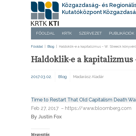
Közgazdaság- és Regionáli
Kutatóközpont Közgazdasá
FŐOLDAL
KRTK
SZERVEZET
PUBLIKÁCIÓK
Főoldal
|
Blog
|
Haldoklik-e a kapitalizmus – W. Streeck könyvér
Haldoklik-e a kapitalizmus
2017.03.02.
Blog
Madarász Aladár
Time to Restart That Old Capitalism Death Wa
Feb 27, 2017 – https://www.bloomberg.com
By Justin Fox
Megosztás: