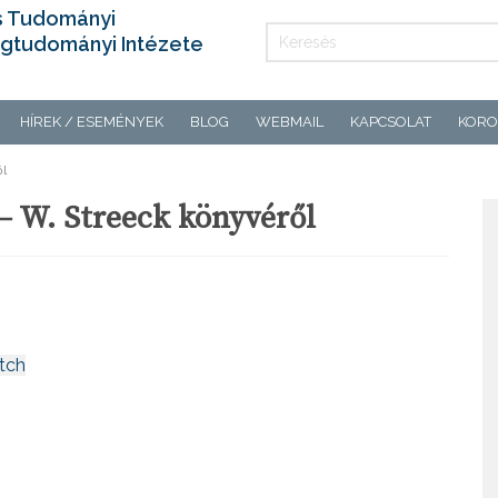
s Tudományi
gtudományi Intézete
HÍREK / ESEMÉNYEK
BLOG
WEBMAIL
KAPCSOLAT
KORO
ől
 – W. Streeck könyvéről
tch