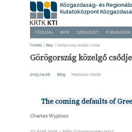
Közgazdaság- és Regionáli
Kutatóközpont Közgazdasá
FŐOLDAL
KRTK
SZERVEZET
PUBLIKÁCIÓK
Főoldal
|
Blog
|
Görögország közelgő csődje
Görögország közelgő csődje
2015.04.28.
Blog
Madarász Aladár
The coming defaults of Gre
Charles Wyplosz
27 April 2015 – http://www.voxeu.org/