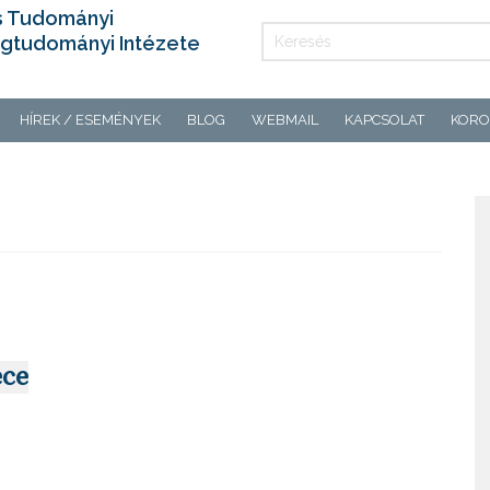
s Tudományi
gtudományi Intézete
HÍREK / ESEMÉNYEK
BLOG
WEBMAIL
KAPCSOLAT
KORO
ece