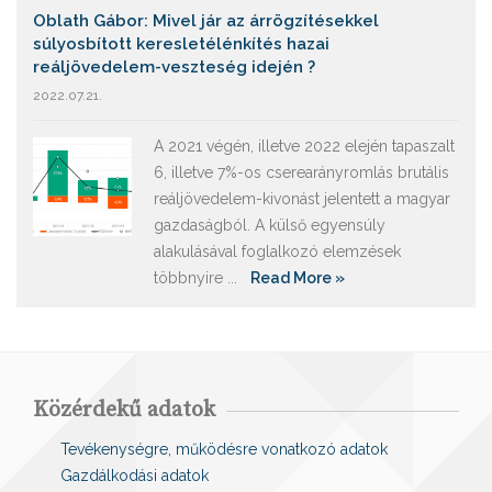
Oblath Gábor: Mivel jár az árrögzítésekkel
súlyosbított keresletélénkítés hazai
reáljövedelem-veszteség idején ?
2022.07.21.
A 2021 végén, illetve 2022 elején tapaszalt
6, illetve 7%-os cserearányromlás brutális
reáljövedelem-kivonást jelentett a magyar
gazdaságból. A külső egyensúly
alakulásával foglalkozó elemzések
többnyire ...
Read More »
Közérdekű adatok
Tevékenységre, működésre vonatkozó adatok
Gazdálkodási adatok