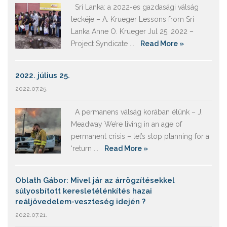
Srí Lanka: a 2022-es gazdasági válság
leckéje – A. Krueger Lessons from Sri
Lanka Anne O. Krueger Jul 25, 2022 –
Project Syndicate ...
Read More »
2022. július 25.
2022.07.25.
A permanens válság korában élünk – J.
Meadway We’re living in an age of
permanent crisis – let’s stop planning for a
‘return ...
Read More »
Oblath Gábor: Mivel jár az árrögzítésekkel
súlyosbított keresletélénkítés hazai
reáljövedelem-veszteség idején ?
2022.07.21.