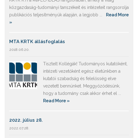
KRTK KTI a RePEc/IDEAS rangsorában, amely a világ
közgazdaság-tudományi tanszékeit és intézeteit rangsorolja
publikációs teljesítményük alapján, a legjobb ...
Read More
»
MTA KRTK állásfoglalás
2018.06.20.
Tisztelt Kollégák! Tudományos kutatóként,
intézeti vezetőként egész életünkben a
kutatói szabadság és felelősség elve
vezetett bennünket. Meggyőződésünk,
hogy a tudomány csak akkor érhet el ...
Read More »
2022. július 28.
2022.07.28.