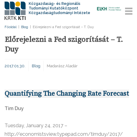
Közgazdaság- és Regionális
Tudományi Kutatóközpont
Közgazdaságtudományi Intézete
Főoldal
|
Blog
|
Előrejelezni a Fed szigorítását – T. Duy
Előrejelezni a Fed szigorítását – T.
Duy
2017.01.30.
Blog
Madarász Aladár
Quantifying The Changing Rate Forecast
Tim Duy
Tuesday, January 24, 2017 –
http://economistsview.typepad.com/timduy/2017/