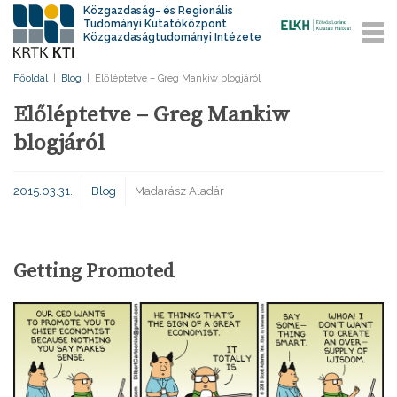
Közgazdaság- és Regionális
Tudományi Kutatóközpont
Közgazdaságtudományi Intézete
Főoldal
|
Blog
|
Előléptetve – Greg Mankiw blogjáról
Előléptetve – Greg Mankiw
blogjáról
2015.03.31.
Blog
Madarász Aladár
Getting Promoted