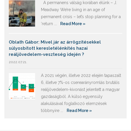
A permanens válság korában élünk – J.
Meadway We’re living in an age of
permanent crisis – let’s stop planning for a
‘return ...
Read More »
Oblath Gábor: Mivel jár az árrögzítésekkel
súlyosbított keresletélénkítés hazai
reáljövedelem-veszteség idején ?
2022.07.21.
A 2021 végén, illetve 2022 elején tapaszalt
6, illetve 7%-os cserearányromlás brutális
reáljövedelem-kivonást jelentett a magyar
gazdaságból. A külső egyensúly
alakulásával foglalkozó elemzések
többnyire ...
Read More »