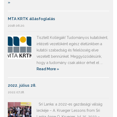
»
MTA KRTK állásfoglalás
2018.06.20.
Tisztelt Kollégák! Tudományos kutatóként,
intézeti vezetőként egész életünkben a
kutatói szabadság és felelősség elve
vezetett bennünket. Meggyőződésünk,
hogy a tudomány csak akkor érhet el ...
Read More »
2022. július 28.
2022.07.28.
Srí Lanka: a 2022-es gazdasági válság
leckéje – A. Krueger Lessons from Sri
Lanka Anne O. Krueger Jul 25, 2022 –