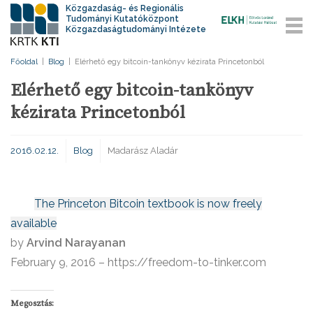
Közgazdaság- és Regionális
Tudományi Kutatóközpont
Közgazdaságtudományi Intézete
Főoldal
|
Blog
|
Elérhető egy bitcoin-tankönyv kézirata Princetonból
Elérhető egy bitcoin-tankönyv
kézirata Princetonból
2016.02.12.
Blog
Madarász Aladár
Th
e Princeton Bitcoin textbook is now freely
available
by
Arvind Narayanan
February 9, 2016 – https://freedom-to-tinker.com
Megosztás: