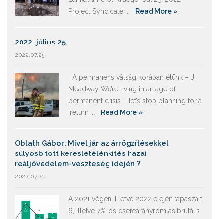
Project Syndicate ...
Read More »
2022. július 25.
2022.07.25.
A permanens válság korában élünk – J.
Meadway We’re living in an age of
permanent crisis – let’s stop planning for a
‘return ...
Read More »
Oblath Gábor: Mivel jár az árrögzítésekkel
súlyosbított keresletélénkítés hazai
reáljövedelem-veszteség idején ?
2022.07.21.
A 2021 végén, illetve 2022 elején tapaszalt
6, illetve 7%-os cserearányromlás brutális