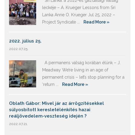
Srí Lanka: a 2022-es gazdasági válság
leckéje – A. Krueger Lessons from Sri
Lanka Anne O. Krueger Jul 25, 2022 –
Project Syndicate ...
Read More »
2022. július 25.
2022.07.25.
A permanens válság korában élünk – J.
Meadway We’re living in an age of
permanent crisis – let’s stop planning for a
‘return ...
Read More »
Oblath Gábor: Mivel jár az árrögzítésekkel
súlyosbított keresletélénkítés hazai
reáljövedelem-veszteség idején ?
2022.07.21.