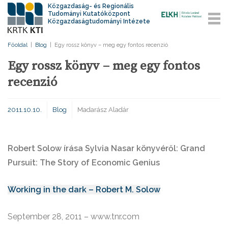
Közgazdaság- és Regionális
Tudományi Kutatóközpont
Közgazdaságtudományi Intézete
Főoldal
|
Blog
|
Egy rossz könyv – meg egy fontos recenzió
Egy rossz könyv – meg egy fontos
recenzió
2011.10.10.
Blog
Madarász Aladár
Robert Solow írása Sylvia Nasar könyvéről: Grand
Pursuit: The Story of Economic Genius
Working in the dark – Robert M. Solow
September 28, 2011 – www.tnr.com