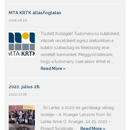
MTA KRTK állásfoglalás
2018.06.20.
Tisztelt Kollégák! Tudományos kutatóként,
intézeti vezetőként egész életünkben a
kutatói szabadság és felelősség elve
vezetett bennünket. Meggyőződésünk,
hogy a tudomány csak akkor érhet el ...
Read More »
2022. július 28.
2022.07.28.
Srí Lanka: a 2022-es gazdasági válság
leckéje – A. Krueger Lessons from Sri
Lanka Anne O. Krueger Jul 25, 2022 –
Project Syndicate ...
Read More »