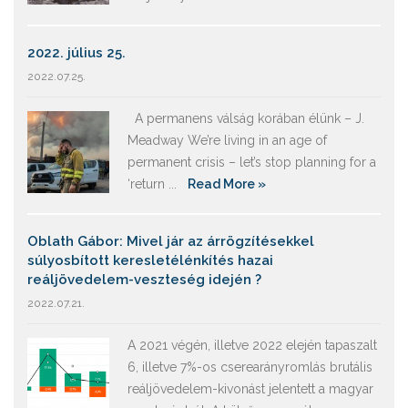
2022. július 25.
2022.07.25.
A permanens válság korában élünk – J.
Meadway We’re living in an age of
permanent crisis – let’s stop planning for a
‘return ...
Read More »
Oblath Gábor: Mivel jár az árrögzítésekkel
súlyosbított keresletélénkítés hazai
reáljövedelem-veszteség idején ?
2022.07.21.
A 2021 végén, illetve 2022 elején tapaszalt
6, illetve 7%-os cserearányromlás brutális
reáljövedelem-kivonást jelentett a magyar