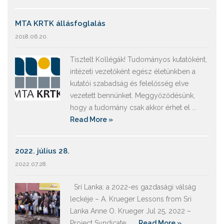
MTA KRTK állásfoglalás
2018.06.20.
Tisztelt Kollégák! Tudományos kutatóként,
intézeti vezetőként egész életünkben a
kutatói szabadság és felelősség elve
vezetett bennünket. Meggyőződésünk,
hogy a tudomány csak akkor érhet el ...
Read More »
2022. július 28.
2022.07.28.
Srí Lanka: a 2022-es gazdasági válság
leckéje – A. Krueger Lessons from Sri
Lanka Anne O. Krueger Jul 25, 2022 –
Project Syndicate ...
Read More »