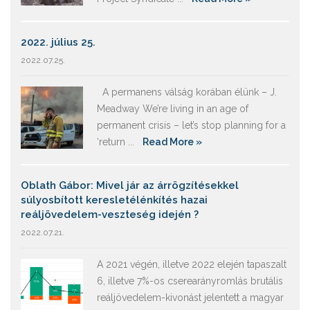
2022. július 25.
2022.07.25.
A permanens válság korában élünk – J.
Meadway We’re living in an age of
permanent crisis – let’s stop planning for a
‘return ...
Read More »
Oblath Gábor: Mivel jár az árrögzítésekkel
súlyosbított keresletélénkítés hazai
reáljövedelem-veszteség idején ?
2022.07.21.
A 2021 végén, illetve 2022 elején tapaszalt
6, illetve 7%-os cserearányromlás brutális
reáljövedelem-kivonást jelentett a magyar