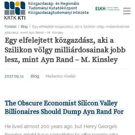
Közgazdaság- és Regionális
Tudományi Kutatóközpont
Közgazdaságtudományi Intézete
Főoldal
|
Blog
|
Egy elfelejtett közgazdász, aki a Szilikon völgy milliárdosainak
jobb lesz, mint Ayn Rand – M. Kinsley
Egy elfelejtett közgazdász, aki a
Szilikon völgy milliárdosainak jobb
lesz, mint Ayn Rand – M. Kinsley
2017.09.11.
Blog
Madarász Aladár
The Obscure Economist Silicon Valley
Billionaires Should Dump Ayn Rand For
He lived almost 200 years ago, but Henry George’s
theories might have something to offer people who