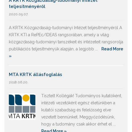
A KRTK Közgazdaság-tudományi Intézet
teljesítményéről
2020.05.07.
A KRTK Közgazdaság-tudományi Intézet teljesítményéről A
KRTK KTI a RePEc/IDEAS rangsorában, amely a világ
közgazdaság-tudományi tanszékeit és intézeteit rangsorolja
publikációs teljesítményük alapján, a legjobb ...
Read More
»
MTA KRTK állásfoglalás
2018.06.20.
Tisztelt Kollégák! Tudományos kutatóként,
intézeti vezetőként egész életünkben a
kutatói szabadság és felelősség elve
vezetett bennünket. Meggyőződésünk,
hogy a tudomány csak akkor érhet el ...
Read More »