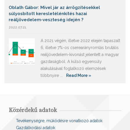
Oblath Gábor: Mivel jár az árrögzítésekkel
súlyosbított keresletélénkítés hazai
reáljövedelem-veszteség idején ?
2022.07.21.
A 2021 végén, illetve 2022 elején tapaszalt
6, illetve 7%-os cserearányromlás brutális
reáljövedelem-kivonást jelentett a magyar
gazdaságból. A külső egyensúly
alakulásával foglalkozó elemzések
többnyire ...
Read More »
Közérdekű adatok
Tevékenységre, működésre vonatkozó adatok
Gazdálkodási adatok